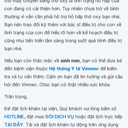
thở máy chuyển sang thở oxy là tình trạng hô hấp của
con đang có cải thiện hơn. Tuy nhiên chưa trở về bình
thường vì vẫn cần phải hỗ trợ hô hấp thở oxy bạn nhé.
Bạn nên trao đổi kỹ thêm với bác sĩ điều trị cho con về
tình trạng của con để hiểu rõ hơn về kế hoạch điều trị
cũng như tiến triển lâm sàng trong suốt quá trình điều trị
bạn nhé.
Nếu bạn còn thắc mắc về
sinh non
, bạn có thể đưa bé
đến bệnh viện thuộc
Hệ thống Y tế Vinmec
để kiểm
tra và tư vấn thêm. Cảm ơn bạn đã tin tưởng và gửi câu
hỏi đến Vinmec. Chúc bạn có thật nhiều sức khỏe.
Trân trọng,
Để đặt lịch khám tại viện, Quý khách vui lòng bấm số
HOTLINE
, đặt mua
GÓI DỊCH VỤ
hoặc đặt lịch trực tiếp
TẠI ĐÂY
. Tải và đặt lịch khám tự động trên ứng dụng