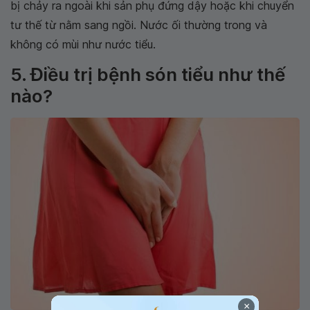
bị chảy ra ngoài khi sản phụ đứng dậy hoặc khi chuyển
tư thế từ nằm sang ngồi. Nước ối thường trong và
không có mùi như nước tiểu.
5. Điều trị bệnh són tiểu như thế
nào?
×