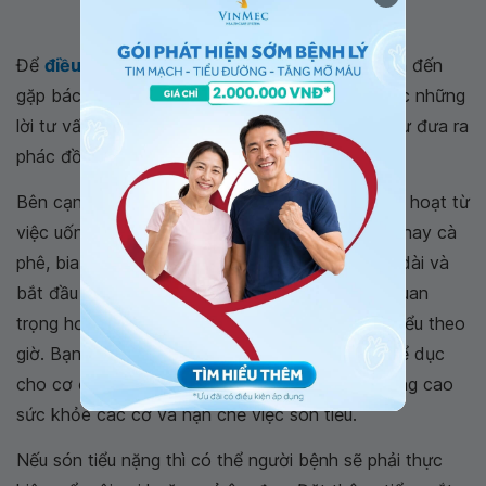
Điều trị bệnh són tiểu như thế nào?
Để
điều trị són tiểu
kịp thời và triệt để, bạn cần đến
gặp bác sĩ hoặc những chuyên gia để nhận được những
lời tư vấn và chẩn đoán chính xác nhất cũng như đưa ra
phác đồ điều trị đúng đắn.
Bên cạnh đó bạn cũng cần thay đổi chế độ sinh hoạt từ
việc uống đủ nước, không uống quá nhiều nước hay cà
phê, bia rượu. Không để tình trạng táo bón kéo dài và
bắt đầu chế độ giảm cân, ăn uống lành mạnh. Quan
trọng hơn hết đó là tập việc nhịn tiểu và tập đi tiểu theo
giờ. Bạn cũng có thể luyện tập những bài tập thể dục
cho cơ ở vùng kín, những bài tập này có thể nâng cao
sức khỏe các cơ và hạn chế việc són tiểu.
Nếu són tiểu nặng thì có thể người bệnh sẽ phải thực