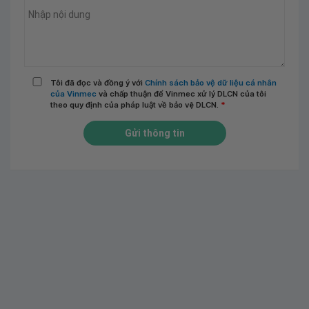
Tôi đã đọc và đồng ý với
Chính sách bảo vệ dữ liệu cá nhân
của Vinmec
và chấp thuận để Vinmec xử lý DLCN của tôi
theo quy định của pháp luật về bảo vệ DLCN.
*
Gửi thông tin