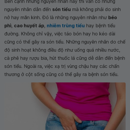
Bên cạnh những nguyên nhân này thì vẫn có những
nguyên nhân dẫn đến
són tiểu
mà không phải do sinh
nở hay mãn kinh. Đó là những nguyên nhân như
béo
phì
,
cao huyết áp
,
nhiễm trùng tiểu
hay bệnh tiểu
đường. Không chỉ vậy, việc táo bón hay ho kéo dài
cũng có thể gây ra són tiểu. Những nguyên nhân do chế
độ sinh hoạt không điều độ như uống quá nhiều nước,
cà phê hay rượu bia, hút thuốc lá cũng dễ dẫn đến bệnh
són tiểu. Ngoài ra, việc xạ trị vùng chậu hay các chấn
thương ở cột sống cũng có thể gây ra bệnh són tiểu.