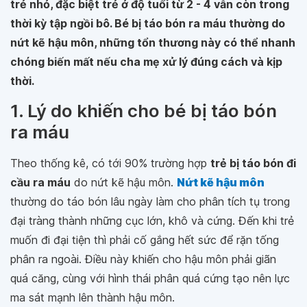
trẻ nhỏ, đặc biệt trẻ ở độ tuổi từ 2 - 4 vẫn còn trong
thời kỳ tập ngồi bô. Bé bị táo bón ra máu thường do
nứt kẽ hậu môn, những tổn thương này có thể nhanh
chóng biến mất nếu cha mẹ xử lý đúng cách và kịp
thời.
1. Lý do khiến cho bé bị táo bón
ra máu
Theo thống kê, có tới 90% trường hợp
trẻ bị táo bón đi
cầu ra máu
do nứt kẽ hậu môn.
Nứt kẽ hậu môn
thường do táo bón lâu ngày làm cho phân tích tụ trong
đại tràng thành những cục lớn, khô và cứng. Đến khi trẻ
muốn đi đại tiện thì phải cố gắng hết sức để rặn tống
phân ra ngoài. Điều này khiến cho hậu môn phải giãn
quá căng, cùng với hình thái phân quá cứng tạo nên lực
ma sát mạnh lên thành hậu môn.