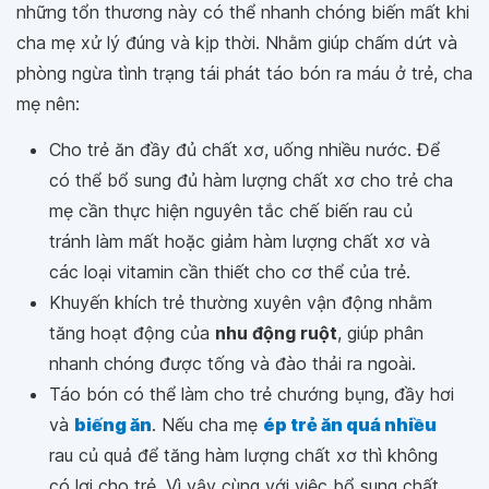
những tổn thương này có thể nhanh chóng biến mất khi
cha mẹ xử lý đúng và kịp thời. Nhằm giúp chấm dứt và
phòng ngừa tình trạng tái phát táo bón ra máu ở trẻ, cha
mẹ nên:
Cho trẻ ăn đầy đủ chất xơ, uống nhiều nước. Để
có thể bổ sung đủ hàm lượng chất xơ cho trẻ cha
mẹ cần thực hiện nguyên tắc chế biến rau củ
tránh làm mất hoặc giảm hàm lượng chất xơ và
các loại vitamin cần thiết cho cơ thể của trẻ.
Khuyến khích trẻ thường xuyên vận động nhằm
tăng hoạt động của
nhu động ruột
, giúp phân
nhanh chóng được tống và đào thải ra ngoài.
Táo bón có thể làm cho trẻ chướng bụng, đầy hơi
và
biếng ăn
. Nếu cha mẹ
ép trẻ ăn quá nhiều
rau củ quả để tăng hàm lượng chất xơ thì không
có lợi cho trẻ. Vì vậy cùng với việc bổ sung chất