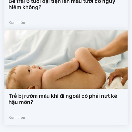
Bé trai 6 tuổi đại tiện lẫn máu tươi có nguy
hiểm không?
Xem thêm
Trẻ bị rướm máu khi đi ngoài có phải nứt kẽ
hậu môn?
Xem thêm