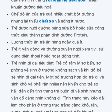
gây nên tình trạng
rối loạn hệ tiêu hoá
, nhiễm
khuẩn đường tiêu hoá.
Chế độ ăn của trẻ quá nhiều chất bột đường
nhưng lại thiếu
chất xơ
và uống ít nước.
Trẻ được nuôi dưỡng bằng sữa bò hoặc sữa công
thức giàu thành phần dinh dưỡng Protein.
Lượng thức ăn trẻ ăn hàng ngày quá ít.
Trẻ ít vận động và thường xuyên ngồi xem tivi, sử
dụng điện thoại hoặc hoạt động tĩnh.
Trẻ nhịn đi đại tiểu tiện: Trẻ có tâm lý sợ bẩn, sợ
phòng vệ sinh ở trường không sạch và khi đó bé
sẽ nhịn đi đại tiện. Một số trường hợp do trẻ đi vệ
sinh khó và phải rặn nhiều nên khiến cho trẻ sợ
hãi, dẫn đến tình trạng trẻ buồn đi vệ sinh nhưng
vẫn cố gắng nhịn không đi. Tình trạng này kéo dài
làm cho phân ở trong trực tràng càng khô, rắn,