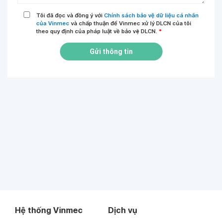
Tôi đã đọc và đồng ý với
Chính sách bảo vệ dữ liệu cá nhân
của Vinmec
và chấp thuận để Vinmec xử lý DLCN của tôi
theo quy định của pháp luật về bảo vệ DLCN.
*
Gửi thông tin
Hệ thống Vinmec
Dịch vụ