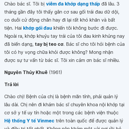
Chào bác sĩ. Tôi bị
viêm đa khớp dạng thấp
đã lâu. 3
tháng gần đây tôi thấy gân cơ sau gối trái đau dữ dội,
co duỗi cử động chân hay đi lại rất khó khăn và bất
tiện. Hai
khớp gối đau
khiến tôi không bước đi được.
Ngoài ra, khớp khuỷu tay trái của tôi đau kinh khủng nay
đã biến dạng,
tay bị teo cơ
. Bác sĩ cho tôi hỏi bệnh của
tôi có hy vọng chữa khỏi được không? Mong nhận
được sự tư vấn từ bác sĩ. Tôi xin cảm ơn bác sĩ nhiều.
Nguyễn Thủy Khuê
(1961)
Trả lời
Chào chị! Bệnh của chị là bệnh mãn tính, phải quản lý
lâu dài. Chị nên đi khám bác sĩ chuyên khoa nội khớp tại
cơ sở y tế uy tín hoặc một trong các bệnh viện thuộc
Hệ thống Y tế Vinmec
trên toàn quốc để được quản lý
và điều trị tốt nhất. Không nên khám một vài nơi rồi bỏ