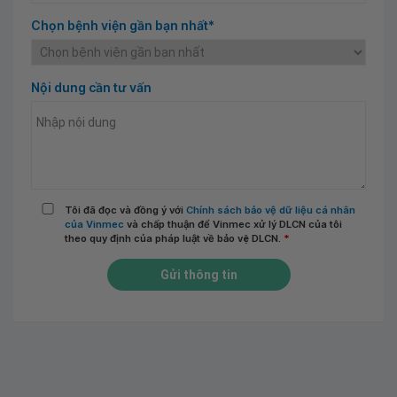
Chọn bệnh viện gần bạn nhất*
Nội dung cần tư vấn
Tôi đã đọc và đồng ý với
Chính sách bảo vệ dữ liệu cá nhân
của Vinmec
và chấp thuận để Vinmec xử lý DLCN của tôi
theo quy định của pháp luật về bảo vệ DLCN.
*
Gửi thông tin