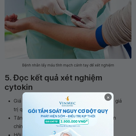
Bệnh nhân lấy máu tĩnh mạch cánh tay để xét nghiệm
5. Đọc kết quả xét nghiệm
cytokin
×
Giá trị bình thường: Giá trị này thay đổi theo giá
trị quy chiếu của từng phòng xét nghiệm
Tăng nồng độ cytokin máu: Các nguyên nhân
chính thường gặp là:
Hội chứng suy giảm miễn dịch mắc phải