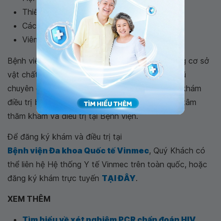
Thiếu hụt miễn dịch
Các bệnh lý ác tính
Viêm khớp dạng thấp
Bệnh viện Đa khoa Quốc tế Vinmec với hệ thống cơ sở
vật chất, trang thiết bị y tế hiện đại cùng đội ngũ
chuyên gia, bác sĩ nhiều năm kinh nghiệm trong khám
điều trị bệnh, người bệnh hoàn toàn có thể yên tâm
thăm khám và điều trị tại Bệnh viện.
Để đăng ký khám và điều trị tại
Bệnh viện Đa khoa Quốc tế Vinmec
, Quý Khách có
thể liên hệ Hệ thống Y tế Vinmec trên toàn quốc, hoặc
đăng ký khám trực tuyến
TẠI ĐÂY
.
XEM THÊM
Tìm hiểu về xét nghiệm PCR chẩn đoán HIV