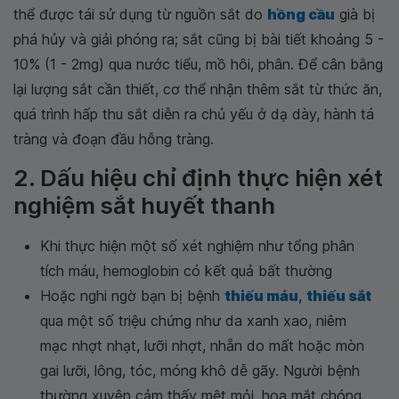
thể được tái sử dụng từ nguồn sắt do
hồng cầu
già bị
phá hủy và giải phóng ra; sắt cũng bị bài tiết khoảng 5 -
10% (1 - 2mg) qua nước tiểu, mồ hôi, phân. Để cân bằng
lại lượng sắt cần thiết, cơ thể nhận thêm sắt từ thức ăn,
quá trình hấp thu sắt diễn ra chủ yếu ở dạ dày, hành tá
tràng và đoạn đầu hỗng tràng.
2. Dấu hiệu chỉ định thực hiện xét
nghiệm sắt huyết thanh
Khi thực hiện một số xét nghiệm như tổng phân
tích máu, hemoglobin có kết quả bất thường
Hoặc nghi ngờ bạn bị bệnh
thiếu máu
,
thiếu sắt
qua một số triệu chứng như da xanh xao, niêm
mạc nhợt nhạt, lưỡi nhợt, nhẵn do mất hoặc mòn
gai lưỡi, lông, tóc, móng khô dễ gãy. Người bệnh
thường xuyên cảm thấy mệt mỏi, hoa mắt chóng