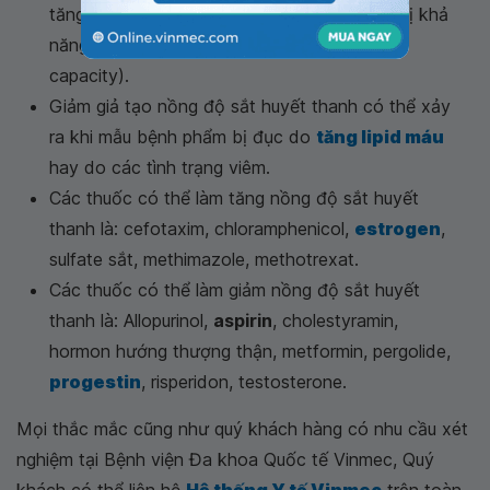
tăng nồng độ sắt huyết thanh và/hoặc giá trị khả
năng mang sắt toàn thể (total iron binding
capacity).
Giảm giả tạo nồng độ sắt huyết thanh có thể xảy
ra khi mẫu bệnh phẩm bị đục do
tăng lipid máu
hay do các tình trạng viêm.
Các thuốc có thể làm tăng nồng độ sắt huyết
thanh là: cefotaxim, chloramphenicol,
estrogen
,
sulfate sắt, methimazole, methotrexat.
Các thuốc có thể làm giảm nồng độ sắt huyết
thanh là: Allopurinol,
aspirin
, cholestyramin,
hormon hướng thượng thận, metformin, pergolide,
progestin
, risperidon, testosterone.
Mọi thắc mắc cũng như quý khách hàng có nhu cầu xét
nghiệm tại Bệnh viện Đa khoa Quốc tế Vinmec, Quý