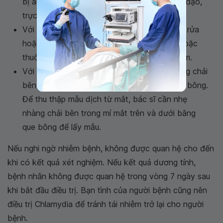
bị ảnh hưởng như: cổ tử cung, niệu đạo, âm đạo,
trực tràng hoặc mắt..
Với mẫu dịch từ cổ tử cung: Không nên thụt rửa
hoặc sử dụng kem bôi âm đạo (ở phụ nữ) hoặc
thuốc trong vòng 24 giờ trước khi xét nghiệm.
Với mẫu thu thập từ mắt, bác sĩ sẽ nhẹ nhàng chải
bên trong của mí mắt trên và dưới bằng que bông.
Để thu thập mẫu dịch từ mắt, bác sĩ cần nhẹ
nhàng chải bên trong mí mắt trên và dưới bằng
que bông để lấy mẫu.
Nếu nghi ngờ nhiễm bệnh, không được quan hệ cho đến
khi có kết quả xét nghiệm. Nếu kết quả dương tính,
bệnh nhân không được quan hệ trong vòng 7 ngày sau
khi bắt đầu điều trị. Bạn tình của người bệnh cũng nên
điều trị Chlamydia để tránh tái nhiễm trở lại cho người
bệnh.