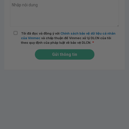
Tôi đã đọc và đồng ý với
Chính sách bảo vệ dữ liệu cá nhân
của Vinmec
và chấp thuận để Vinmec xử lý DLCN của tôi
theo quy định của pháp luật về bảo vệ DLCN.
*
Gửi thông tin