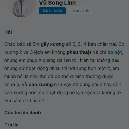
Vũ Song Linh
Đặt lịch khám
Xem chi tiết
Hỏi
Chào bác sĩ! Em
gãy xương
số 2, 3, 4 bàn chân trái. Có
xương 2 và 3 lệch em không
phẫu thuật
và chỉ
bó bột
,
nhưng em chụp X quang đã liền rồi, hiện tại không đau
nhưng cứ hoạt động nhiều thì hơi sưng hơn một ít, em
muốn hỏi là như thế đã có thể đi bình thường được
chưa ạ. Và
can xương
như vậy đã cứng chưa hay còn
can xương non, sợ hoạt động nó lại chệch ra không ạ?
Em cảm ơn bác sĩ!
Câu hỏi ẩn danh
Trả lời