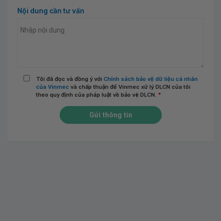
Nội dung cần tư vấn
Tôi đã đọc và đồng ý với
Chính sách bảo vệ dữ liệu cá nhân
của Vinmec
và chấp thuận để Vinmec xử lý DLCN của tôi
theo quy định của pháp luật về bảo vệ DLCN.
*
Gửi thông tin