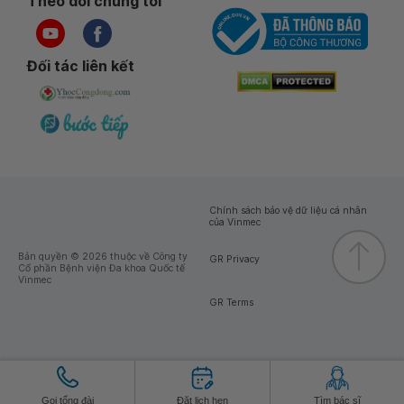
Theo dõi chúng tôi
Đối tác liên kết
Chính sách bảo vệ dữ liệu cá nhân
của Vinmec
Bản quyền © 2026 thuộc về Công ty
GR Privacy
Cổ phần Bệnh viện Đa khoa Quốc tế
Vinmec
GR Terms
Gọi tổng đài
Đặt lịch hẹn
Tìm bác sĩ