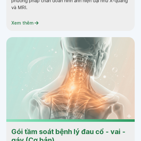
phương pháp chẩn đoán hình ảnh hiện đại như X-quang
và MRI.
Xem thêm
Gói tầm soát bệnh lý đau cổ - vai -
gáy (Cơ bản)