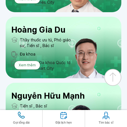
Vinmec Times City
Hoàng Gia Du
Thầy thuốc ưu tú, Phó giáo
sư, Tiến sĩ , Bác sĩ
Đa khoa
Bệnh viện Đa khoa Quốc tế
Xem thêm
Vinmec Smart City
Nguyễn Hữu Mạnh
Tiến sĩ , Bác sĩ
Ngoại chấn thương chỉnh
hình
Gọi tổng đài
Đặt lịch hẹn
Tìm bác sĩ