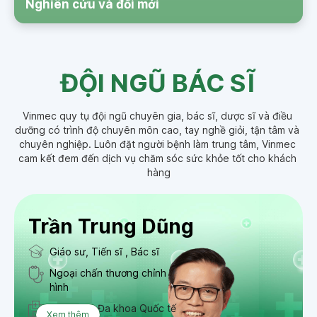
Nghiên cứu và đổi mới
ĐỘI NGŨ BÁC SĨ
Vinmec quy tụ đội ngũ chuyên gia, bác sĩ, dược sĩ và điều 
dưỡng có trình độ chuyên môn cao, tay nghề giỏi, tận tâm và 
chuyên nghiệp. Luôn đặt người bệnh làm trung tâm, Vinmec 
cam kết đem đến dịch vụ chăm sóc sức khỏe tốt cho khách 
hàng
Trần Trung Dũng
Giáo sư, Tiến sĩ , Bác sĩ
Ngoại chấn thương chỉnh
hình
Bệnh viện Đa khoa Quốc tế
Xem thêm