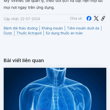
My Vinmec để quản lý, theo dõi lịch và đặt hẹn mọi lúc
mọi nơi ngay trên ứng dụng.
Chia sẻ
Cập nhật: 22-07-2024
Bệnh đái tháo đường
Kháng insulin
Tiêm insulin dưới da
Dược
Thuốc Actrapid
Sử dụng thuốc an toàn
Bài viết liên quan