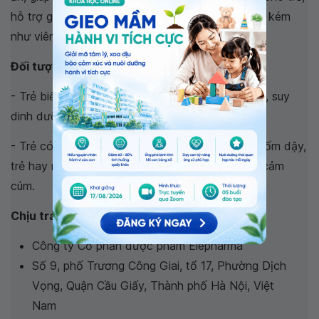
hỗ trợ giảm nguy cơ mắc bệnh do sức đề kháng kém
như viêm đường hô hấp trên, cảm cúm.
Đối tượng sử dụng:
- Trẻ biếng ăn, kém hấp thu thức ăn, trẻ gầy yếu, suy
dinh dưỡng, chậm phát triển.
- Trẻ có sức đề kháng kém, đang ốm hoặc vừa ốm dậy,
trẻ hay mắc các bệnh viêm đường hô hấp trên, cảm
cúm.
Chịu trách nhiệm về chất lượng sản phẩm:
Công ty Cổ phần dược phẩm Elepharma
Số 9, phố Trương Công Giai, tổ 17, Phường Dịch
Vọng, Quận Cầu Giấy, Thành phố Hà Nội, Việt
Nam