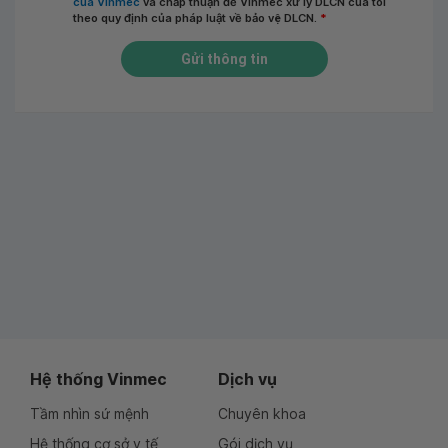
của Vinmec
và chấp thuận để Vinmec xử lý DLCN của tôi
theo quy định của pháp luật về bảo vệ DLCN.
*
Gửi thông tin
Hệ thống Vinmec
Dịch vụ
Tầm nhìn sứ mệnh
Chuyên khoa
Hệ thống cơ sở y tế
Gói dịch vụ