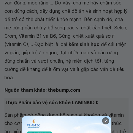
vận động, mọc răng,... Do vậy, cha mẹ hãy chăm sóc
con đúng cách, xây dựng chế độ ăn và sinh hoạt hợp lý
để trẻ có thể phát triển khỏe mạnh. Bên cạnh đó, cha
mẹ cũng cần chú ý bổ sung các vi chất cần thiết: Selen,
Crom, Vitamin B1 và B6, Gừng, chiết xuất quả sơ ri
(vitamin C),... Đặc biệt là loại
kẽm sinh học
để cải thiện
vị giác, giúp trẻ ăn ngon, đạt chiều cao và cân nặng
đúng chuẩn và vượt chuẩn, hệ miễn dịch tốt, tăng
cường đề kháng để ít ốm vặt và ít gặp các vấn đề tiêu
hóa.
Nguồn tham khảo: thebump.com
Thực Phẩm bảo vệ sức khỏe LAMINKID I:
Sản phẩm có công dụng bổ sung vi khoáng và vitamin
×
cho cơ thể. Hỗ trợ tiêu hóa, tăng cường hấp thu thức
ăn, giúp trẻ ăn ngon. Hỗ trợ nâng cao đề kháng cho trẻ,