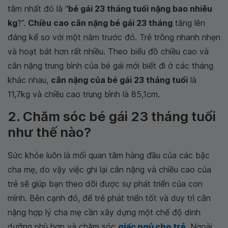
tâm nhất đó là “
bé gái 23 tháng tuổi nặng bao nhiêu
kg
?”.
Chiều cao cân nặng bé gái 23 tháng
tăng lên
đáng kể so với một năm trước đó. Trẻ trông nhanh nhẹn
và hoạt bát hơn rất nhiều. Theo biểu đồ chiều cao và
cân nặng trung bình của bé gái mới biết đi ở các tháng
khác nhau,
cân nặng của bé gái 23 tháng tuổi
là
11,7kg và chiều cao trung bình là 85,1cm.
2. Chăm sóc bé gái 23 tháng tuổi
như thế nào?
Sức khỏe luôn là mối quan tâm hàng đầu của các bậc
cha mẹ, do vậy việc ghi lại cân nặng và chiều cao của
trẻ sẽ giúp bạn theo dõi được sự phát triển của con
mình. Bên cạnh đó, để trẻ phát triển tốt và duy trì cân
nặng hợp lý cha mẹ cần xây dựng một chế độ dinh
dưỡng phù hợp và chăm sóc
giấc ngủ cho trẻ
. Ngoài