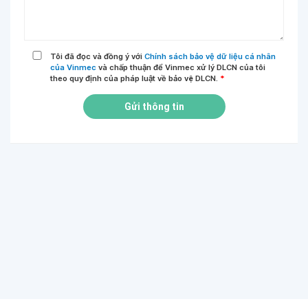
Tôi đã đọc và đồng ý với
Chính sách bảo vệ dữ liệu cá nhân
của Vinmec
và chấp thuận để Vinmec xử lý DLCN của tôi
theo quy định của pháp luật về bảo vệ DLCN.
*
Gửi thông tin