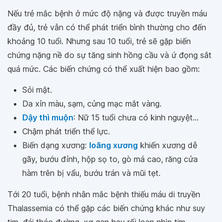
Nếu trẻ mắc bệnh ở mức độ nặng và được truyền máu
đầy đủ, trẻ vẫn có thể phát triển bình thường cho đến
khoảng 10 tuổi. Nhưng sau 10 tuổi, trẻ sẽ gặp biến
chứng nặng nề do sự tăng sinh hồng cầu và ứ đọng sắt
quá mức. Các biến chứng có thể xuất hiện bao gồm:
Sỏi mật.
Da xỉn màu, sạm, củng mạc mắt vàng.
Dậy thì muộn
: Nữ 15 tuổi chưa có kinh nguyệt...
Chậm phát triển thể lực.
Biến dạng xương:
loãng xương
khiến xương dễ
gãy, bướu đỉnh, hộp sọ to, gò má cao, răng cửa
hàm trên bị vẩu, bướu trán và mũi tẹt.
Tới 20 tuổi, bệnh nhân mắc bệnh thiếu máu di truyền
Thalassemia có thể gặp các biến chứng khác như suy
tim, đái tháo đường, xơ gan hay rối loạn nhịp tim.