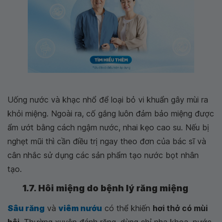
Uống nước và khạc nhổ để loại bỏ vi khuẩn gây mùi ra
khỏi miệng. Ngoài ra, cố gắng luôn đảm bảo miệng được
ẩm ướt bằng cách ngậm nước, nhai kẹo cao su. Nếu bị
nghẹt mũi thì cần điều trị ngay theo đơn của bác sĩ và
cân nhắc sử dụng các sản phẩm tạo nước bọt nhân
tạo.
1.7. Hôi miệng do bệnh lý răng miệng
Sâu răng
và
viêm nướu
có thể khiến
hơi thở có mùi