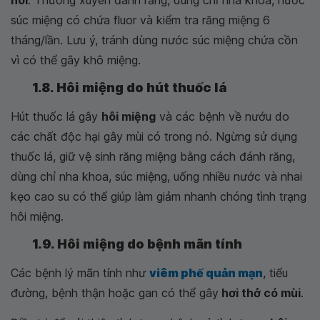
hôi
. Thường xuyên đánh răng, dùng chỉ nha khoa, nước
súc miệng có chứa fluor và kiểm tra răng miệng 6
tháng/lần. Lưu ý, tránh dùng nước súc miệng chứa cồn
vì có thể gây khô miệng.
1.8. Hôi miệng do hút thuốc lá
Hút thuốc lá gây
hôi miệng
và các bệnh về nướu do
các chất độc hại gây mùi có trong nó. Ngừng sử dụng
thuốc lá, giữ vệ sinh răng miệng bằng cách đánh răng,
dùng chỉ nha khoa, súc miệng, uống nhiều nước và nhai
kẹo cao su có thể giúp làm giảm nhanh chóng tình trạng
hôi miệng.
1.9. Hôi miệng do bệnh mãn tính
Các bệnh lý mãn tính như
viêm phế quản mạn
, tiểu
đường, bệnh thận hoặc gan có thể gây
hơi thở có mùi
.