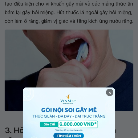
tạo điều kiện cho vi khuẩn gây mùi và các mảng thức ăn
bám lại gây hôi miệng. Hút thuốc lá ngoài gây hôi miệng,
còn làm ố răng, giảm vị giác và tăng kích ứng nướu răng.
×
Lười vệ sinh răng miện có thể khiến hơi thở có mùi
3. Hôi miệng là dấu hiệu bệnh