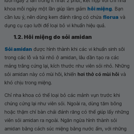
lưỡi ngày 2 lần trong ít nhất 2 phút, kết hợp với chỉ nha
khoa mỗi ngày một lần giúp làm giảm
hôi miệng
. Bạn
cần lưu ý, nên dùng kem đánh răng có chứa
florua
và
dụng cụ cạo lưỡi để loại bỏ vi khuẩn hiệu quả.
1.2. Hôi miệng do sỏi amidan
Sỏi amidan
được hình thành khi các vi khuẩn sinh sôi
trong các lỗ và túi nhỏ ở amidan, lâu dần tạo ra các
mảng trắng cứng lại, kích thước như viên sỏi nhỏ. Những
sỏi amidan này có mùi hôi, khiến
hơi thở có mùi hôi
và
khó chịu trong miệng.
Chỉ nha khoa có thể loại bỏ các mảnh vụn trước khi
chúng cứng lại như viên sỏi. Ngoài ra, dùng tăm bông
hoặc thậm chí bàn chải đánh răng có thể giúp lấy những
viên sỏi amidan ra ngoài. Ngăn ngừa hình thành sỏi
amidan bằng cách súc miệng bằng nước ấm, với những