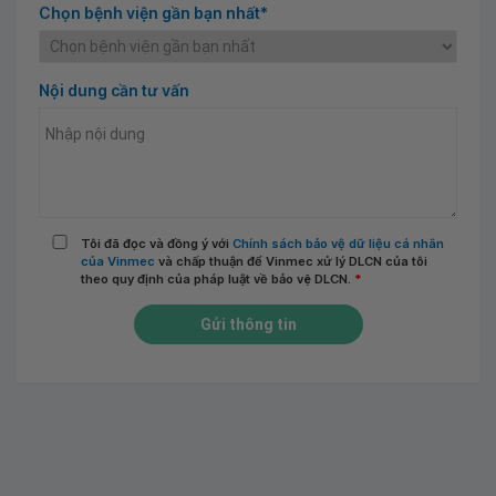
Chọn bệnh viện gần bạn nhất*
Nội dung cần tư vấn
Tôi đã đọc và đồng ý với
Chính sách bảo vệ dữ liệu cá nhân
của Vinmec
và chấp thuận để Vinmec xử lý DLCN của tôi
theo quy định của pháp luật về bảo vệ DLCN.
*
Gửi thông tin