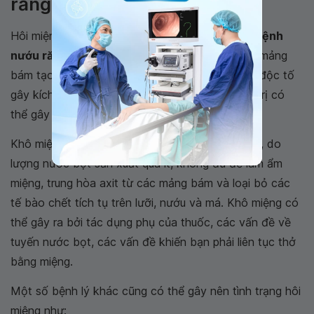
răng miệng nào?
Hôi miệng kéo dài có thể là dấu hiệu cảnh báo
bệnh
nướu răng
(nha chu), xảy ra sự tích tụ của các mảng
bám tạo điều kiện cho vi khuẩn sản xuất ra các độc tố
gây kích ứng nướu. Nếu bệnh không được điều trị có
thể gây tổn thương nướu và xương hàm.
Khô miệng cũng là
nguyên nhân gây hôi miệng
, do
lượng nước bọt sản xuất quá ít, không đủ để làm ẩm
miệng, trung hòa axit từ các mảng bám và loại bỏ các
tế bào chết tích tụ trên lưỡi, nướu và má. Khô miệng có
thể gây ra bởi tác dụng phụ của thuốc, các vấn đề về
tuyến nước bọt, các vấn đề khiến bạn phải liên tục thở
bằng miệng.
Một số bệnh lý khác cũng có thể gây nên tình trạng hôi
miệng như: