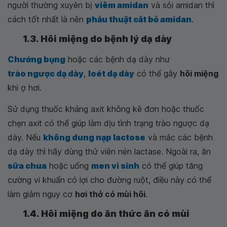
người thường xuyên bị
viêm amidan
và sỏi amidan thì
cách tốt nhất là nên
phẫu thuật cắt bỏ amidan
.
1.3. Hôi miệng do bệnh lý dạ dày
Chướng bụng
hoặc các bệnh dạ dày như
trào ngược dạ dày
,
loét dạ dày
có thể gây
hôi miệng
khi ợ hơi.
Sử dụng thuốc kháng axit không kê đơn hoặc thuốc
chẹn axit có thể giúp làm dịu tình trạng trào ngược dạ
dày. Nếu
không dung nạp lactose
và mắc các bệnh
dạ dày thì hãy dùng thử viên nén lactase. Ngoài ra, ăn
sữa chua
hoặc uống
men vi sinh
có thể giúp tăng
cường vi khuẩn có lợi cho đường ruột, điều này có thể
làm giảm nguy cơ
hơi thở có mùi hôi
.
1.4. Hôi miệng do ăn thức ăn có mùi