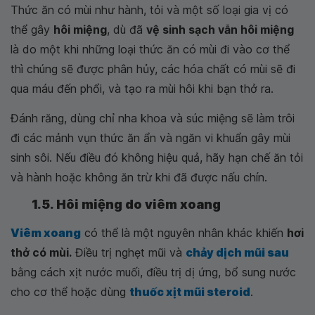
Thức ăn có mùi như hành, tỏi và một số loại gia vị có
thể gây
hôi miệng
, dù đã
vệ sinh sạch vẫn hôi miệng
là do một khi những loại thức ăn có mùi đi vào cơ thể
thì chúng sẽ được phân hủy, các hóa chất có mùi sẽ đi
qua máu đến phổi, và tạo ra mùi hôi khi bạn thở ra.
Đánh răng, dùng chỉ nha khoa và súc miệng sẽ làm trôi
đi các mảnh vụn thức ăn ẩn và ngăn vi khuẩn gây mùi
sinh sôi. Nếu điều đó không hiệu quả, hãy hạn chế ăn tỏi
và hành hoặc không ăn trừ khi đã được nấu chín.
1.5. Hôi miệng do viêm xoang
Viêm xoang
có thể là một nguyên nhân khác khiến
hơi
thở có mùi.
Điều trị nghẹt mũi và
chảy dịch mũi sau
bằng cách xịt nước muối, điều trị dị ứng, bổ sung nước
cho cơ thể hoặc dùng
thuốc xịt mũi steroid
.