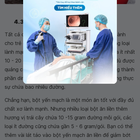
Nước sốt cà chua
4.3. Ngũ cốc ăn sáng
Tất cả chúng ta đều biết rằng ngũ cốc trái cây dành
cho trẻ em có nhiều đường, nhưng ngay cả những loại
lành mạnh hơn, như yến mạch và ngô, cũng chứa ít nhất
10 - 20 gram đường trở lên trong mỗi cốc. Mặc dù được
quảng cáo là loại ít đường, bạn vẫn nên đọc bảng thành
phần dinh dưỡng ở mặt sau của hộp để biết chúng thực
sự chứa bao nhiêu đường.
Chẳng hạn, bột yến mạch là một món ăn tốt với đầy đủ
chất xơ lành mạnh. Nhưng nhiều loại bột ăn liền thêm
hương vị trái cây chứa 10 -15 gram đường mỗi gói, các
loại ít đường cũng chứa gần 5 - 6 gram/gói. Bạn có thể
thêm vài lát táo vào bột yến mạch ăn liền để giảm bớt