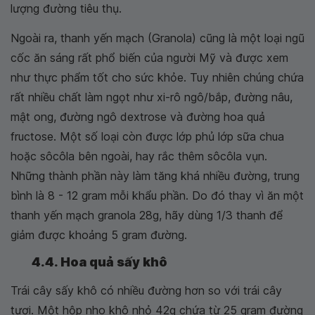
lượng đường tiêu thụ.
Ngoài ra, thanh yến mạch (Granola) cũng là một loại ngũ
cốc ăn sáng rất phổ biến của người Mỹ và được xem
như thực phẩm tốt cho sức khỏe. Tuy nhiên chúng chứa
rất nhiều chất làm ngọt như xi-rô ngô/bắp, đường nâu,
mật ong, đường ngô dextrose và đường hoa quả
fructose. Một số loại còn được lớp phủ lớp sữa chua
hoặc sôcôla bên ngoài, hay rắc thêm sôcôla vụn.
Những thành phần này làm tăng khá nhiều đường, trung
bình là 8 - 12 gram mỗi khẩu phần. Do đó thay vì ăn một
thanh yến mạch granola 28g, hãy dùng 1/3 thanh để
giảm được khoảng 5 gram đường.
4.4. Hoa quả sấy khô
Trái cây sấy khô có nhiều đường hơn so với trái cây
tươi. Một hộp nho khô nhỏ 42g chứa từ 25 gram đường