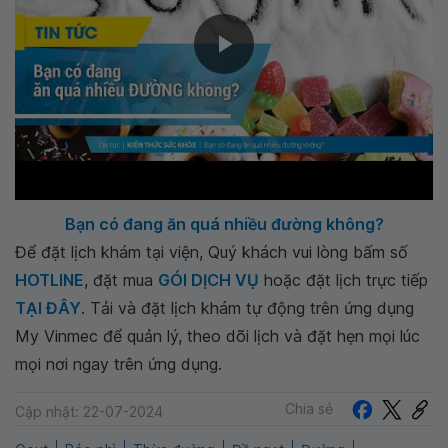
Bạn có đang ăn quá nhiều đường không?
Để đặt lịch khám tại viện, Quý khách vui lòng bấm số
HOTLINE
, đặt mua
GÓI DỊCH VỤ
hoặc đặt lịch trực tiếp
TẠI ĐÂY
. Tải và đặt lịch khám tự động trên ứng dụng
My Vinmec để quản lý, theo dõi lịch và đặt hẹn mọi lúc
mọi nơi ngay trên ứng dụng.
Chia sẻ
Cập nhật: 22-07-2024