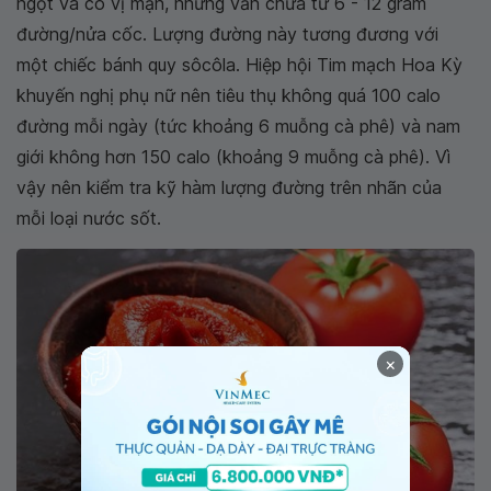
ngọt và có vị mặn, nhưng vẫn chứa từ 6 - 12 gram
đường/nửa cốc. Lượng đường này tương đương với
một chiếc bánh quy sôcôla. Hiệp hội Tim mạch Hoa Kỳ
khuyến nghị phụ nữ nên tiêu thụ không quá 100 calo
đường mỗi ngày (tức khoảng 6 muỗng cà phê) và nam
giới không hơn 150 calo (khoảng 9 muỗng cà phê). Vì
vậy nên kiểm tra kỹ hàm lượng đường trên nhãn của
mỗi loại nước sốt.
×