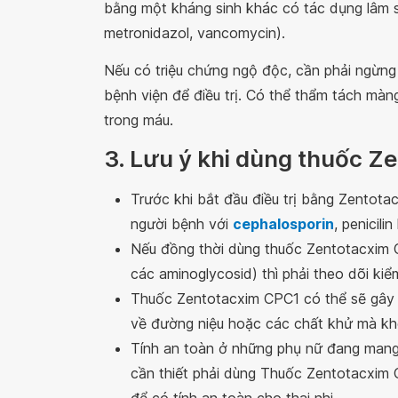
bằng một kháng sinh khác có tác dụng lâm s
metronidazol, vancomycin).
Nếu có triệu chứng ngộ độc, cần phải ngừn
bệnh viện để điều trị. Có thể thẩm tách mà
trong máu.
3. Lưu ý khi dùng thuốc 
Trước khi bắt đầu điều trị bằng Zentotac
người bệnh với
cephalosporin
, penicili
Nếu đồng thời dùng thuốc Zentotacxim C
các aminoglycosid) thì phải theo dõi kiể
Thuốc Zentotacxim CPC1 có thể sẽ gây r
về đường niệu hoặc các chất khử mà k
Tính an toàn ở những phụ nữ đang mang
cần thiết phải dùng Thuốc Zentotacxim C