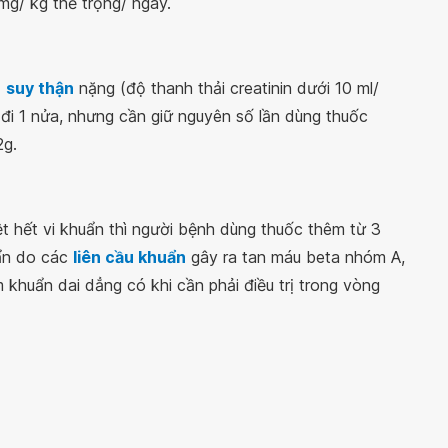
0mg/ kg thể trọng/ ngày.
ị
suy thận
nặng (độ thanh thải creatinin dưới 10 ml/
ều đi 1 nửa, nhưng cần giữ nguyên số lần dùng thuốc
2g.
iệt hết vi khuẩn thì người bệnh dùng thuốc thêm từ 3
uẩn do các
liên cầu khuẩn
gây ra tan máu beta nhóm A,
ễm khuẩn dai dẳng có khi cần phải điều trị trong vòng