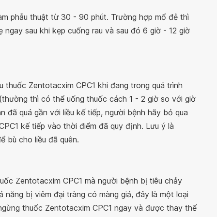
àm phẫu thuật từ 30 - 90 phút. Trường hợp mổ đẻ thì
ẹ ngay sau khi kẹp cuống rau và sau đó 6 giờ - 12 giờ
u thuốc Zentotacxim CPC1 khi đang trong quá trình
thường thì có thể uống thuốc cách 1 - 2 giờ so với giờ
n đã quá gần với liều kế tiếp, người bệnh hãy bỏ qua
CPC1 kế tiếp vào thời điểm đã quy định. Lưu ý là
ể bù cho liều đã quên.
ị thuốc Zentotacxim CPC1 mà người bệnh bị tiêu chảy
 năng bị viêm đại tràng có màng giả, đây là một loại
i ngừng thuốc Zentotacxim CPC1 ngay và được thay thế