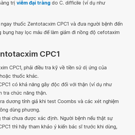
àng trị
viêm đại tràng
do C. difficile (ví dụ như
g ngay thuốc Zentotacxim CPC1 và đưa người bệnh đến
ng bụng hay lọc máu để làm giảm đi nồng độ cefotaxim
Zentotacxim CPC1
xim CPC1, phải điều tra kỹ về tiền sử dị ứng của
n hoặc thuốc khác.
PC1 có khả năng gây độc đối với thận (ví dụ như
m tra chức năng thận.
a dương tính giả khi test Coombs và các xét nghiệm
hông dùng phương.
 thai chưa được xác định. Người bệnh nếu thật sự
PC1 thì hãy tham khảo ý kiến bác sĩ trước khi dùng,