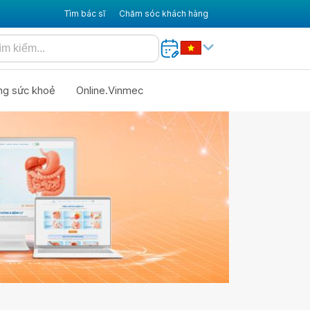
Tìm bác sĩ
Chăm sóc khách hàng
ng sức khoẻ
Online.Vinmec