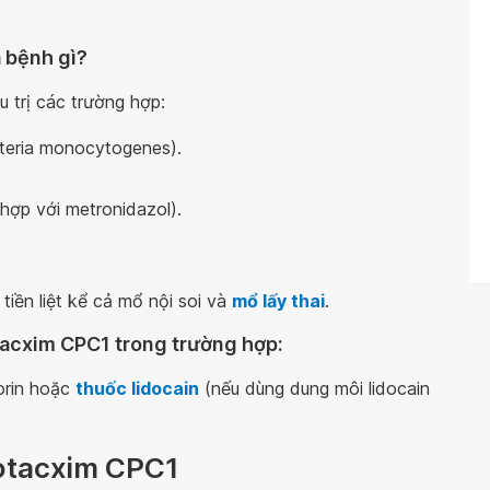
 bệnh gì?
 trị các trường hợp:
steria monocytogenes).
hợp với metronidazol).
iền liệt kể cả mổ nội soi và
mổ lấy thai
.
acxim CPC1 trong trường hợp:
orin hoặc
thuốc lidocain
(nếu dùng dung môi lidocain
otacxim CPC1