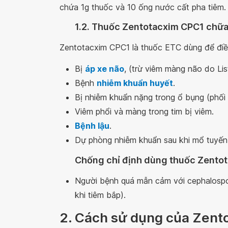
chứa 1g thuốc và 10 ống nước cất pha tiêm.
1.2. Thuốc Zentotacxim CPC1 chữa
Zentotacxim CPC1 là thuốc ETC dùng để điều
Bị
áp xe não
, (trừ viêm màng não do Li
Bệnh
nhiễm khuẩn huyết
.
Bị nhiễm khuẩn nặng trong ổ bụng (phối 
Viêm phổi và màng trong tim bị viêm.
Bệnh lậu
.
Dự phòng nhiễm khuẩn sau khi mổ tuyến t
Chống chỉ định dùng thuốc Zentot
Người bệnh quá mẫn cảm với cephalosp
khi tiêm bắp).
2. Cách sử dụng của Zent