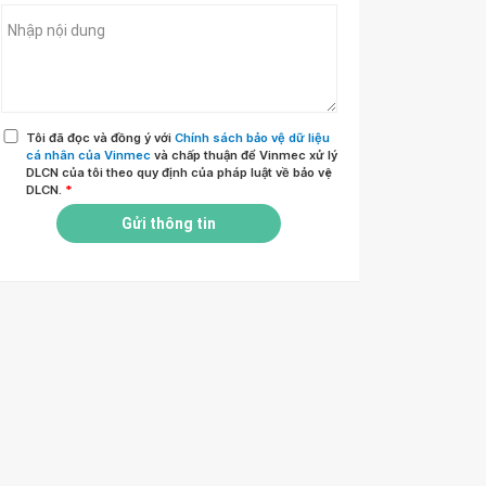
Tôi đã đọc và đồng ý với
Chính sách bảo vệ dữ liệu
cá nhân của Vinmec
và chấp thuận để Vinmec xử lý
DLCN của tôi theo quy định của pháp luật về bảo vệ
DLCN.
*
Gửi thông tin