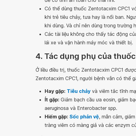
để có tính an toàn cho thai nhi.
Có thể dùng thuốc Zentotacxim CPC1 vớ
khi trẻ tiêu chảy, tưa hay là nổi ban. Ng
khi dùng. Và chỉ nên dùng trong trường h
Các tài liệu không cho thấy tác động c
lái xe và vận hành máy móc và thiết bị.
4. Tác dụng phụ của thuố
Ở liều điều trị, thuốc Zentotacxim CPC1 được
Zentotacxim CPC1, người bệnh vẫn có thể g
Hay gặp:
Tiêu chảy
và viêm tắc tĩnh mạ
Ít gặp:
Giảm bạch cầu ưa eosin, giảm bạc
aeruginosa và Enterobacter spp.
Hiếm gặp:
Sốc phản vệ
, mẫn cảm, giảm 
tràng viêm có màng giả và các enzym củ