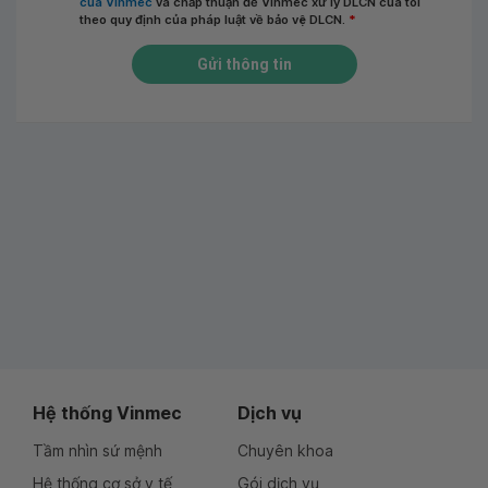
của Vinmec
và chấp thuận để Vinmec xử lý DLCN của tôi
theo quy định của pháp luật về bảo vệ DLCN.
*
Gửi thông tin
Hệ thống Vinmec
Dịch vụ
Tầm nhìn sứ mệnh
Chuyên khoa
Hệ thống cơ sở y tế
Gói dịch vụ