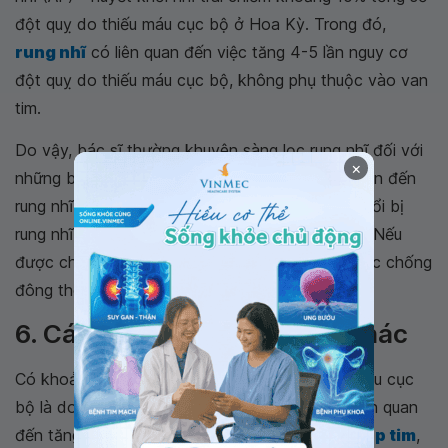
đột quỵ do thiếu máu cục bộ ở Hoa Kỳ. Trong đó,
rung nhĩ
có liên quan đến việc tăng 4-5 lần nguy cơ
đột quỵ do thiếu máu cục bộ, không phụ thuộc vào van
tim.
Do vậy, bác sĩ thường khuyên sàng lọc rung nhĩ đối với
×
những bệnh nhân trên 65 tuổi vì đột quỵ liên quan đến
rung nhĩ có thể xảy ra ở những bệnh nhân lớn tuổi bị
rung nhĩ nhưng chưa được chẩn đoán trước đó. Nếu
được chẩn đoán rung nhĩ, cần điều trị bằng thuốc chống
đông theo hướng dẫn của bác sĩ.
6. Các tình trạng tim mạch khác
Có khoảng 20% ​​trường hợp đột quỵ do thiếu máu cục
bộ là do thuyên tắc từ tim. Các tình trạng tim liên quan
đến tăng nguy cơ đột quỵ bao gồm
rối loạn nhịp tim
,