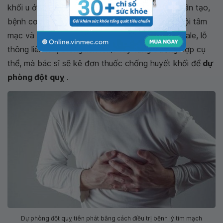
khối u ở tim, bệnh van tim, bệnh van tim, van nhân tạo,
bệnh cơ tim giãn, bệnh động mạch vành, viêm nội tâm
mạc và
dị tật tim bẩm sinh
(patent foramen ovale, lỗ
thông liên nhĩ, thông liên nhĩ). Tùy từng trường hợp cụ
thể, mà bác sĩ sẽ kê đơn thuốc chống huyết khối để
dự
phòng đột quỵ
.
Dự phòng đột quỵ tiên phát bằng cách điều trị bệnh lý tim mạch