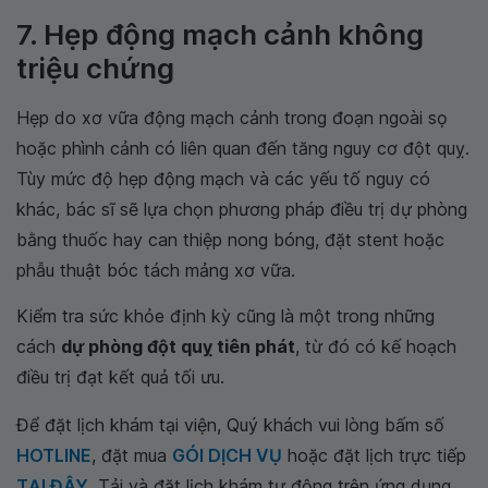
7. Hẹp động mạch cảnh không
triệu chứng
Hẹp do xơ vữa động mạch cảnh trong đoạn ngoài sọ
hoặc phình cảnh có liên quan đến tăng nguy cơ đột quỵ.
Tùy mức độ hẹp động mạch và các yếu tố nguy có
khác, bác sĩ sẽ lựa chọn phương pháp điều trị dự phòng
bằng thuốc hay can thiệp nong bóng, đặt stent hoặc
phẫu thuật bóc tách mảng xơ vữa.
Kiểm tra sức khỏe định kỳ cũng là một trong những
cách
dự phòng đột quỵ tiên phát
, từ đó có kế hoạch
điều trị đạt kết quả tối ưu.
Để đặt lịch khám tại viện, Quý khách vui lòng bấm số
HOTLINE
, đặt mua
GÓI DỊCH VỤ
hoặc đặt lịch trực tiếp
TẠI ĐÂY
. Tải và đặt lịch khám tự động trên ứng dụng