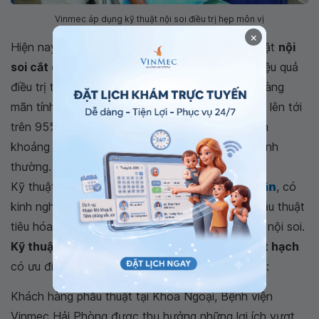
Vinmec áp dụng kỹ thuật nội soi điều trị hẹp môn vị
×
Hiện nay,
Vinmec Hải Phòng
đã áp dụng kỹ thuật
nội
soi cắt dạ dày kết hợp với nạo vét hạch
cho hiệu quả
điều trị tốt bệnh hẹp môn vị do loét dạ dày tá tràng
mãn tính. Phương pháp này đạt tỷ lệ thành công lên tới
trên 95%, bệnh nhân chỉ cần nằm viện trung bình
khoảng 5 ngày là có thể ra viện và hoạt động bình
thường.
Kỹ thuật được thực hiện bởi
Bác sĩ Vũ Văn Quân
, có
kinh nghiệm hơn 10 năm trong chuyên ngành phẫu thuật
tiêu hóa và được đào tạo bài bản về phẫu thuật nội soi.
Kỹ thuật nội soi cắt dạ dày kết hợp với nạo vét hạch
có ưu điểm vượt trội so với phương pháp mổ mở:
Khách hàng phẫu thuật tại Khoa Ngoại, Bệnh viện
Vinmec Hải Phòng được thụ hưởng những lợi ích vượt