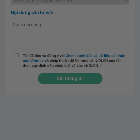
Nội dung cần tư vấn
Tôi đã đọc và đồng ý với
Chính sách bảo vệ dữ liệu cá nhân
của Vinmec
và chấp thuận để Vinmec xử lý DLCN của tôi
theo quy định của pháp luật về bảo vệ DLCN.
*
Gửi thông tin