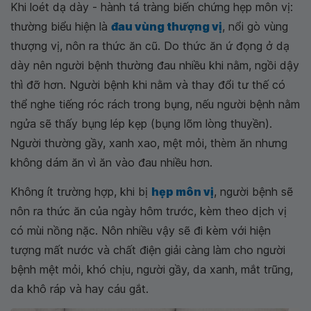
Khi loét dạ dày - hành tá tràng biến chứng hẹp môn vị:
thường biểu hiện là
đau vùng thượng vị
, nổi gò vùng
thượng vị, nôn ra thức ăn cũ. Do thức ăn ứ đọng ở dạ
dày nên người bệnh thường đau nhiều khi nằm, ngồi dậy
thì đỡ hơn. Người bệnh khi nằm và thay đổi tư thế có
thể nghe tiếng róc rách trong bụng, nếu người bệnh nằm
ngửa sẽ thấy bụng lép kẹp (bụng lõm lòng thuyền).
Người thường gầy, xanh xao, mệt mỏi, thèm ăn nhưng
không dám ăn vì ăn vào đau nhiều hơn.
Không ít trường hợp, khi bị
hẹp môn vị
, người bệnh sẽ
nôn ra thức ăn của ngày hôm trước, kèm theo dịch vị
có mùi nồng nặc. Nôn nhiều vậy sẽ đi kèm với hiện
tượng mất nước và chất điện giải càng làm cho người
bệnh mệt mỏi, khó chịu, người gầy, da xanh, mắt trũng,
da khô ráp và hay cáu gắt.