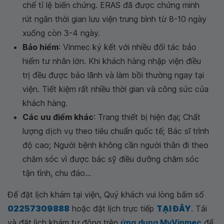
chế tỉ lệ biến chứng. ERAS đã được chứng minh
rút ngắn thời gian lưu viện trung bình từ 8-10 ngày
xuống còn 3-4 ngày.
Bảo hiểm
: Vinmec ký kết với nhiều đối tác bảo
hiểm tư nhân lớn. Khi khách hàng nhập viện điều
trị đều được bảo lãnh và làm bồi thường ngay tại
viện. Tiết kiệm rất nhiều thời gian và công sức của
khách hàng.
Các ưu điểm khác
: Trang thiết bị hiện đại; Chất
lượng dịch vụ theo tiêu chuẩn quốc tế; Bác sĩ trình
độ cao; Người bệnh không cần người thân đi theo
chăm sóc vì được bác sỹ điều dưỡng chăm sóc
tận tình, chu đáo...
Để đặt lịch khám tại viện, Quý khách vui lòng bấm số
02257309888
hoặc đặt lịch trực tiếp
TẠI ĐÂY
. Tải
và đặt lịch khám tự động trên
ứng dụng MyVinmec
để