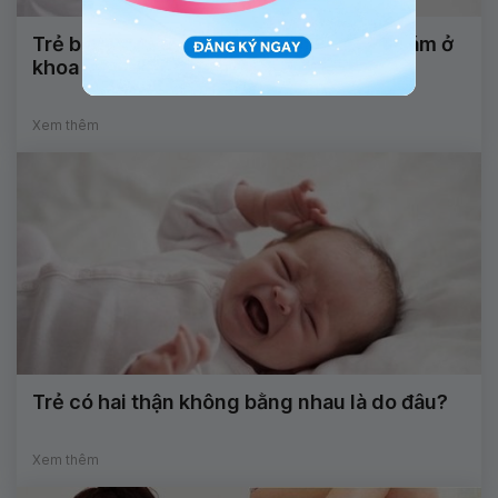
Trẻ bị vùi dương vật bẩm sinh có thể khám ở
khoa nào?
Xem thêm
Trẻ có hai thận không bằng nhau là do đâu?
Xem thêm