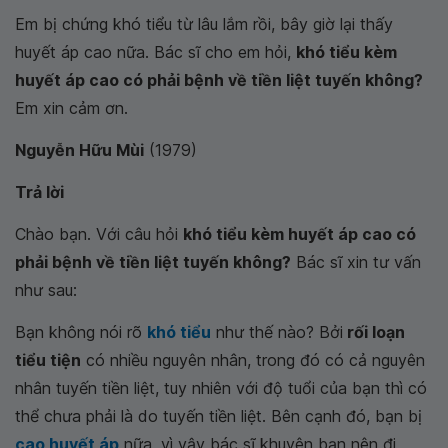
Em bị chứng khó tiểu từ lâu lắm rồi, bây giờ lại thấy
huyết áp cao nữa. Bác sĩ cho em hỏi,
khó tiểu kèm
huyết áp cao có phải bệnh về tiền liệt tuyến không?
Em xin cảm ơn.
Nguyễn Hữu Mùi
(1979)
Trả lời
Chào bạn. Với câu hỏi
khó tiểu kèm huyết áp cao có
phải bệnh về tiền liệt tuyến không?
Bác sĩ xin tư vấn
như sau:
Bạn không nói rõ
khó tiểu
như thế nào? Bởi
rối loạn
tiểu tiện
có nhiều nguyên nhân, trong đó có cả nguyên
nhân tuyến tiền liệt, tuy nhiên với độ tuổi của bạn thì có
thể chưa phải là do tuyến tiền liệt. Bên cạnh đó, bạn bị
cao huyết áp
nữa, vì vậy bác sĩ khuyên bạn nên đi