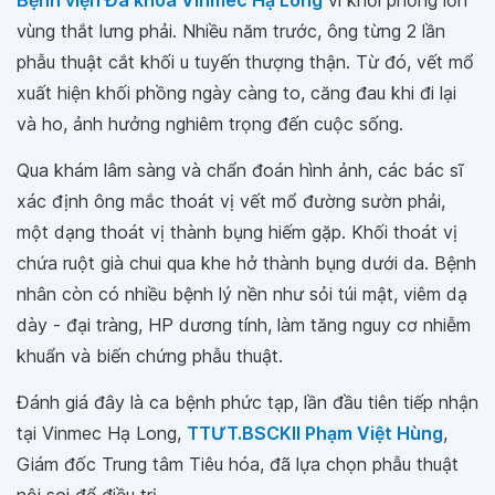
Bệnh viện Đa khoa Vinmec Hạ Long
vì khối phồng lớn
vùng thắt lưng phải. Nhiều năm trước, ông từng 2 lần
phẫu thuật cắt khối u tuyến thượng thận. Từ đó, vết mổ
xuất hiện khối phồng ngày càng to, căng đau khi đi lại
và ho, ảnh hưởng nghiêm trọng đến cuộc sống.
Qua khám lâm sàng và chẩn đoán hình ảnh, các bác sĩ
xác định ông mắc thoát vị vết mổ đường sườn phải,
một dạng thoát vị thành bụng hiếm gặp. Khối thoát vị
chứa ruột già chui qua khe hở thành bụng dưới da. Bệnh
nhân còn có nhiều bệnh lý nền như sỏi túi mật, viêm dạ
dày - đại tràng, HP dương tính, làm tăng nguy cơ nhiễm
khuẩn và biến chứng phẫu thuật.
Đánh giá đây là ca bệnh phức tạp, lần đầu tiên tiếp nhận
tại Vinmec Hạ Long,
TTƯT.BSCKII Phạm Việt Hùng
,
Giám đốc Trung tâm Tiêu hóa, đã lựa chọn phẫu thuật