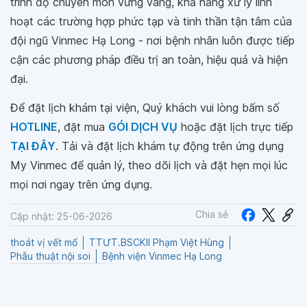
trình độ chuyên môn vững vàng, khả năng xử lý linh
hoạt các trường hợp phức tạp và tinh thần tận tâm của
đội ngũ Vinmec Hạ Long - nơi bệnh nhân luôn được tiếp
cận các phương pháp điều trị an toàn, hiệu quả và hiện
đại.
Để đặt lịch khám tại viện, Quý khách vui lòng bấm số
HOTLINE
, đặt mua
GÓI DỊCH VỤ
hoặc đặt lịch trực tiếp
TẠI ĐÂY
. Tải và đặt lịch khám tự động trên ứng dụng
My Vinmec để quản lý, theo dõi lịch và đặt hẹn mọi lúc
mọi nơi ngay trên ứng dụng.
Chia sẻ
Cập nhật: 25-06-2026
thoát vị vết mổ
TTƯT.BSCKII Phạm Việt Hùng
Phẫu thuật nội soi
Bệnh viện Vinmec Hạ Long