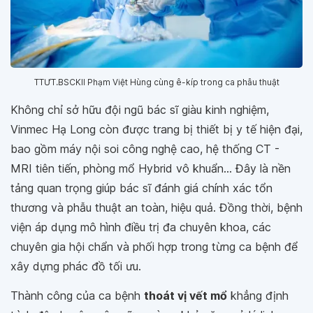
TTƯT.BSCKII Phạm Việt Hùng cùng ê-kíp trong ca phẫu thuật
Không chỉ sở hữu đội ngũ bác sĩ giàu kinh nghiệm,
Vinmec Hạ Long còn được trang bị thiết bị y tế hiện đại,
bao gồm máy nội soi công nghệ cao, hệ thống CT -
MRI tiên tiến, phòng mổ Hybrid vô khuẩn… Đây là nền
tảng quan trọng giúp bác sĩ đánh giá chính xác tổn
thương và phẫu thuật an toàn, hiệu quả. Đồng thời, bệnh
viện áp dụng mô hình điều trị đa chuyên khoa, các
chuyên gia hội chẩn và phối hợp trong từng ca bệnh để
xây dựng phác đồ tối ưu.
Thành công của ca bệnh
thoát vị vết mổ
khẳng định