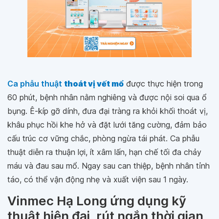
Ca phẫu thuật
thoát vị vết mổ
được thực hiện trong
60 phút, bệnh nhân nằm nghiêng và được nội soi qua ổ
bụng. Ê-kíp gỡ dính, đưa đại tràng ra khỏi khối thoát vị,
khâu phục hồi khe hở và đặt lưới tăng cường, đảm bảo
cấu trúc cơ vững chắc, phòng ngừa tái phát. Ca phẫu
thuật diễn ra thuận lợi, ít xâm lấn, hạn chế tối đa chảy
máu và đau sau mổ. Ngay sau can thiệp, bệnh nhân tỉnh
táo, có thể vận động nhẹ và xuất viện sau 1 ngày.
Vinmec Hạ Long ứng dụng kỹ
thuật hiện đại, rút ngắn thời gian