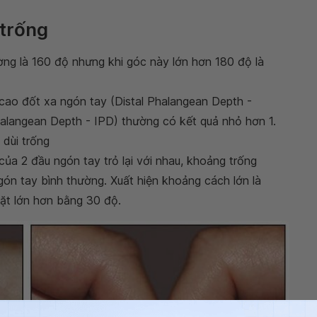
 trống
ng là 160 độ nhưng khi góc này lớn hơn 180 độ là
 cao đốt xa ngón tay (Distal Phalangean Depth -
halangean Depth - IPD) thường có kết quả nhỏ hơn 1.
 dùi trống
ủa 2 đầu ngón tay trỏ lại với nhau, khoảng trống
ón tay bình thường. Xuất hiện khoảng cách lớn là
ặt lớn hơn bằng 30 độ.