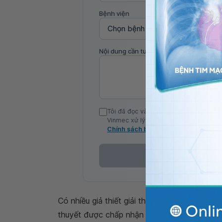
Bệnh viện
Nội dung cần tư vấn
Tôi đã đọc và đồng ý với Chính sách b
Vinmec xử lý DLCN của tôi theo quy đị
Chính sách bảo mật
Có nhiều giả thiết giải thích cơ chế sinh ra
ng
thuyết được chấp nhận nhiều nhất hiện nay l