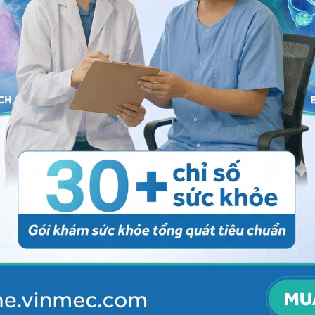
ảo vệ dữ liệu cá nhân của Vinmec và chấp thuận để
nh của pháp luật về bảo vệ DLCN.
Đăng Ký
ón tay dùi trống
, tuy nhiên vẫn còn chưa rõ ràng. Giả
à giả thuyết liên quan đến
tiểu cầu
và các yếu tố tăng