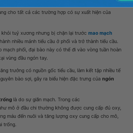
F). Tuy nhiên, lại không giải thích được hiện tượng
g cho tất cả các trường hợp có sự xuất hiện của
 khỏi tuỷ xương nhưng bị chặn lại trước
mao mạch
hành nhiều mảnh tiểu cầu ở phổi và trở thành tiểu cầu.
o mạch phổi, đại bào này có thể đi vào vòng tuần hoàn
ại vùng đầu ngón tay.
ăng trưởng có nguồn gốc tiểu cầu, làm kết tập nhiều tế
guyên bào sợi, gây ra biểu hiện đặc trưng của
ngón
trống
là do sự giãn mạch. Trong các
 như mô ở đầu chi thường không được cung cấp đủ oxy,
ợng máu đến nuôi và tăng lượng oxy cung cấp cho mô,
i trống.