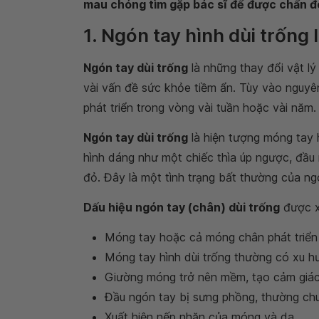
mau chóng tìm gặp bác sĩ để được chẩn đoá
1. Ngón tay hình dùi trống l
Ngón tay dùi trống
là những thay đổi vật l
vài vấn đề sức khỏe tiềm ẩn. Tùy vào nguyê
phát triển trong vòng vài tuần hoặc vài năm.
Ngón tay dùi trống
là hiện tượng móng tay 
hình dáng như một chiếc thìa úp ngược, đầ
đỏ. Đây là một tình trạng bất thường của ng
Dấu hiệu ngón tay (chân) dùi trống
được x
Móng tay hoặc cả móng chân phát triển
Móng tay hình dùi trống thường có xu 
Giường móng trở nên mềm, tạo cảm giác
Đầu ngón tay bị sưng phồng, thường chuy
Xuất hiện nếp nhăn của móng và da.