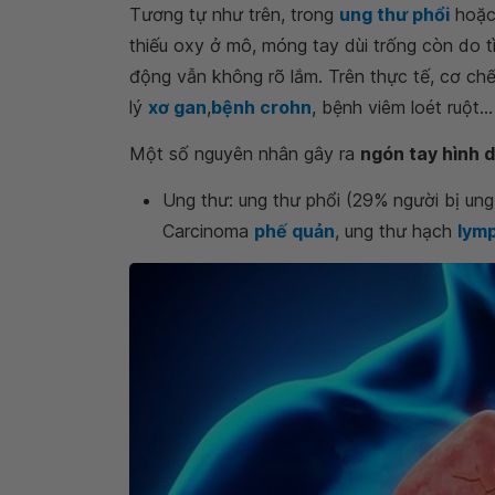
Tương tự như trên, trong
ung thư phổi
hoặc 
thiếu oxy ở mô, móng tay dùi trống còn do tì
động vẫn không rõ lắm. Trên thực tế, cơ ch
lý
xơ gan
,
bệnh crohn
, bệnh viêm loét ruột...
Một số nguyên nhân gây ra
ngón tay hình d
Ung thư: ung thư phổi (29% người bị ung
Carcinoma
phế quản
, ung thư hạch
lym