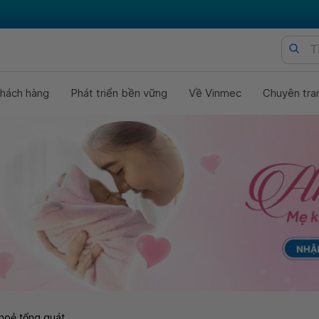
hách hàng
Phát triển bền vững
Về Vinmec
Chuyên tra
hoẻ tổng quát