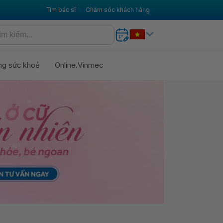
Tìm bác sĩ
Chăm sóc khách hàng
ng sức khoẻ
Online.Vinmec