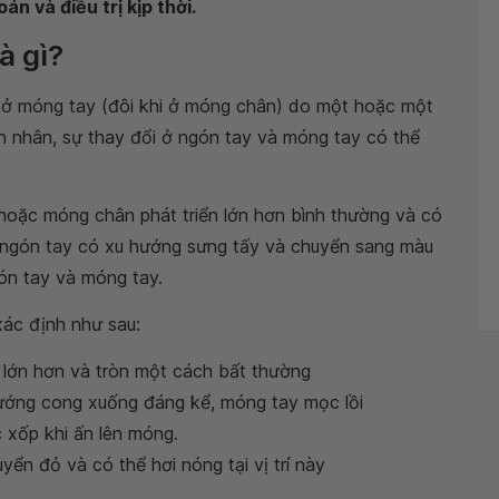
n và điều trị kịp thời.
à gì?
ý ở móng tay (đôi khi ở móng chân) do một hoặc một
n nhân, sự thay đổi ở ngón tay và móng tay có thể
hoặc móng chân phát triển lớn hơn bình thường và có
u ngón tay có xu hướng sưng tấy và chuyển sang màu
ón tay và móng tay.
ác định như sau:
 lớn hơn và tròn một cách bất thường
hướng cong xuống đáng kể, móng tay mọc lồi
 xốp khi ấn lên móng.
ển đỏ và có thể hơi nóng tại vị trí này