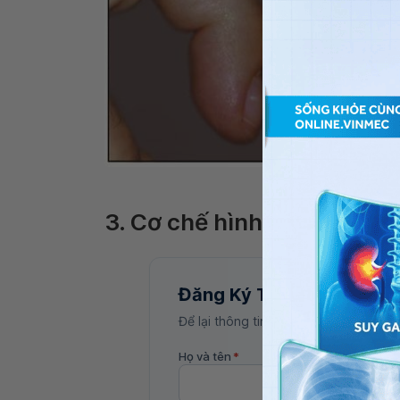
Sự khác biệt giữa ngón 
3. Cơ chế hình thành ngón 
Đăng Ký Tư Vấn
Để lại thông tin, bác sĩ Vinmec sẽ liên
Họ và tên
*