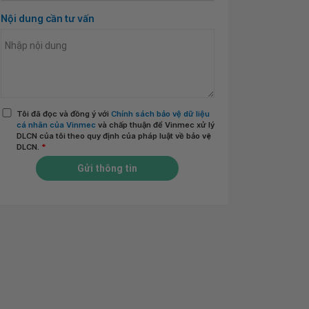
Nội dung cần tư vấn
Tôi đã đọc và đồng ý với
Chính sách bảo vệ dữ liệu
cá nhân của Vinmec
và chấp thuận để Vinmec xử lý
DLCN của tôi theo quy định của pháp luật về bảo vệ
DLCN.
*
Gửi thông tin