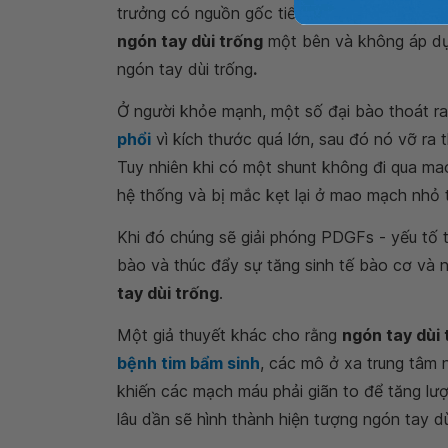
trưởng có nguồn gốc tiểu cầu (gọi tắt là PDG
ngón tay dùi trống
một bên và không áp dụn
ngón tay dùi trống
.
Ở người khỏe mạnh, một số đại bào thoát ra
phổi
vì kích thước quá lớn, sau đó nó vỡ ra t
Tuy nhiên khi có một shunt không đi qua ma
hệ thống và bị mắc kẹt lại ở mao mạch nhỏ t
Khi đó chúng sẽ giải phóng PDGFs - yếu tố t
bào và thúc đẩy sự tăng sinh tế bào cơ và n
tay dùi trống
.
Một giả thuyết khác cho rằng
ngón tay dùi 
bệnh tim bẩm sinh
, các mô ở xa trung tâm
khiến các mạch máu phải giãn to để tăng lư
lâu dần sẽ hình thành hiện tượng ngón tay dù