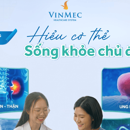
tay bình thường và ngón tay dùi trống
tay dùi trống
 hệ tư vấn trong 24 giờ.
Số điện thoại
*