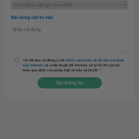
Nội dung cần tư vấn
Tôi đã đọc và đồng ý với
Chính sách bảo vệ dữ liệu cá nhân
của Vinmec
và chấp thuận để Vinmec xử lý DLCN của tôi
theo quy định của pháp luật về bảo vệ DLCN.
*
Gửi thông tin