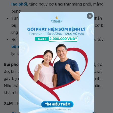
lao phổi
, tăng nguy cơ
ung thư
màng phổi, màng
bụng.
×
Tăng nguy cơ bị ung thư phổi: Những bệnh nhân
bụi phổi amiang
có hút thuốc là sẽ có nguy cơ bị
ung thư phổi cao hơn.
Rối loạn chức năng tuần hoàn tạo máu như: u tủy,
bệnh bạch cầu lympho
, khối u nguyên bào
lympho,...
Bụi phổi amiang
không thể được điều trị triệt để, do
đó, khi phát hiện bệnh cần hạn chế tiếp xúc với chất
gây bệnh, đồng thời có chế độ sinh hoạt lành mạnh.
Nếu thấy dấu hiệu bất thường, người bệnh cần thăm
khám bác sĩ ngay.
XEM THÊM: