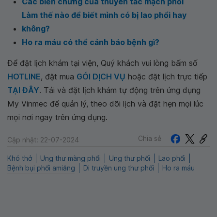
Các biến chứng của thuyên tắc mạch phổi
Làm thế nào để biết mình có bị lao phổi hay
không?
Ho ra máu có thể cảnh báo bệnh gì?
Để đặt lịch khám tại viện, Quý khách vui lòng bấm số
HOTLINE
, đặt mua
GÓI DỊCH VỤ
hoặc đặt lịch trực tiếp
TẠI ĐÂY
. Tải và đặt lịch khám tự động trên ứng dụng
My Vinmec để quản lý, theo dõi lịch và đặt hẹn mọi lúc
mọi nơi ngay trên ứng dụng.
Chia sẻ
Cập nhật: 22-07-2024
Khó thở
Ung thư màng phổi
Ung thư phổi
Lao phổi
Bệnh bụi phổi amiăng
Di truyền ung thư phổi
Ho ra máu