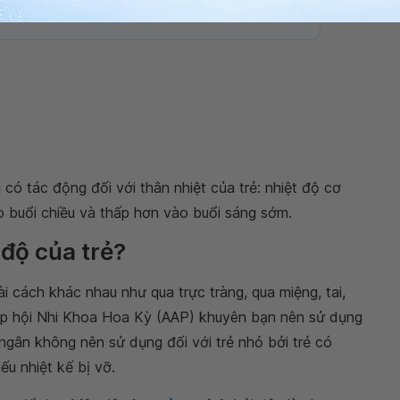
g có tác động đối với thân nhiệt của trẻ: nhiệt độ cơ
 buổi chiều và thấp hơn vào buổi sáng sớm.
 độ của trẻ?
 cách khác nhau như qua trực tràng, qua miệng, tai,
iệp hội Nhi Khoa Hoa Kỳ (AAP) khuyên bạn nên sử dụng
 ngân không nên sử dụng đối với trẻ nhỏ bởi trẻ có
ếu nhiệt kế bị vỡ.