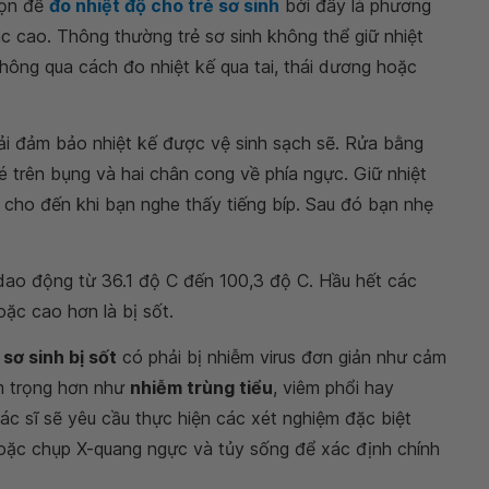
họn để
đo nhiệt độ cho trẻ sơ sinh
bởi đây là phương
ác cao. Thông thường trẻ sơ sinh không thể giữ nhiệt
hông qua cách đo nhiệt kế qua tai, thái dương hoặc
phải đảm bảo nhiệt kế được vệ sinh sạch sẽ. Rửa bằng
 trên bụng và hai chân cong về phía ngực. Giữ nhiệt
t cho đến khi bạn nghe thấy tiếng bíp. Sau đó bạn nhẹ
dao động từ 36.1 độ C đến 100,3 độ C. Hầu hết các
oặc cao hơn là bị sốt.
 sơ sinh bị sốt
có phải bị nhiễm virus đơn giản như cảm
m trọng hơn như
nhiễm trùng tiểu
, viêm phổi hay
 bác sĩ sẽ yêu cầu thực hiện các xét nghiệm đặc biệt
hoặc chụp X-quang ngực và tủy sống để xác định chính