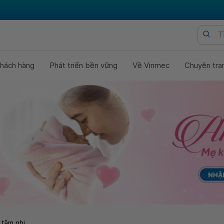
hách hàng
Phát triển bền vững
Về Vinmec
Chuyên tra
 tâm nhi