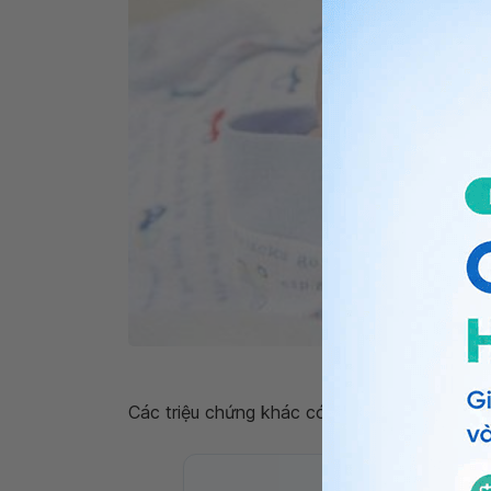
Khi bị sốt, trẻ t
Các triệu chứng khác có liên quan đến
trẻ s