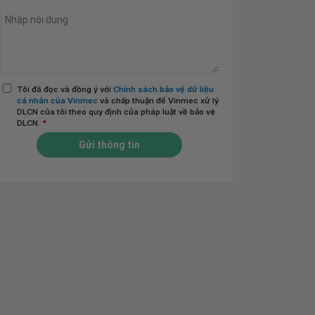
Tôi đã đọc và đồng ý với
Chính sách bảo vệ dữ liệu
cá nhân của Vinmec
và chấp thuận để Vinmec xử lý
DLCN của tôi theo quy định của pháp luật về bảo vệ
DLCN.
*
Gửi thông tin