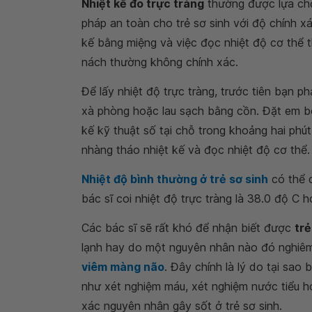
Nhiệt kế đo trực tràng
thường được lựa c
pháp an toàn cho trẻ sơ sinh với độ chính x
kế bằng miệng và việc đọc nhiệt độ cơ thể t
nách thường không chính xác.
Để lấy nhiệt độ trực tràng, trước tiên bạn 
xà phòng hoặc lau sạch bằng cồn. Đặt em bé
kế kỹ thuật số tại chỗ trong khoảng hai phú
nhàng tháo nhiệt kế và đọc nhiệt độ cơ thể.
Nhiệt độ bình thường ở trẻ sơ sinh
có thể 
bác sĩ coi nhiệt độ trực tràng là 38.0 độ C h
Các bác sĩ sẽ rất khó để nhận biết được
trẻ
lạnh hay do một nguyên nhân nào đó nghiê
viêm màng não
. Đây chính là lý do tại sao
như xét nghiệm máu, xét nghiệm nước tiểu 
xác nguyên nhân gây sốt ở trẻ sơ sinh.