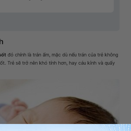
nh
sốt
đó chính là trán ấm, mặc dù nếu trán của trẻ không
ốt. Trẻ sẽ trở nên khó tính hơn, hay cáu kỉnh và quấy