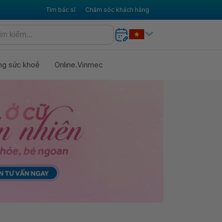
Tìm bác sĩ
Chăm sóc khách hàng
ng sức khoẻ
Online.Vinmec