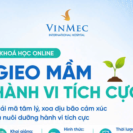
hường ăn ngủ kém hơn bình thường
ơ sinh bị sốt
như: