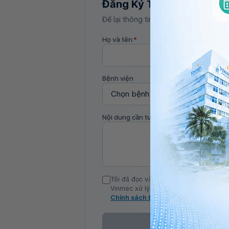
Đăng Ký Tư Vấn
Để lại thông tin, bác sĩ Vinmec sẽ liên
Họ và tên
*
Bệnh viện
Nội dung cần tư vấn
Tôi đã đọc và đồng ý với Chính sách b
Vinmec xử lý DLCN của tôi theo quy đị
Chính sách bảo mật