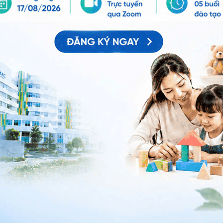
 hệ tư vấn trong 24 giờ.
Số điện thoại
*
ảo vệ dữ liệu cá nhân của Vinmec và chấp thuận để
nh của pháp luật về bảo vệ DLCN.
Đăng Ký