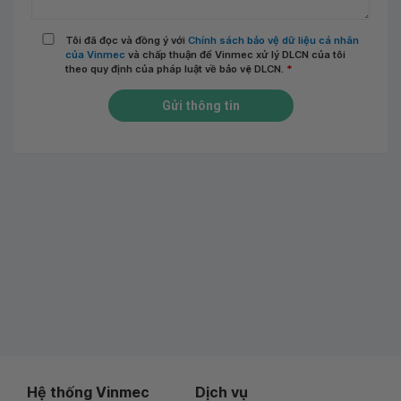
Tôi đã đọc và đồng ý với
Chính sách bảo vệ dữ liệu cá nhân
của Vinmec
và chấp thuận để Vinmec xử lý DLCN của tôi
theo quy định của pháp luật về bảo vệ DLCN.
*
Gửi thông tin
Hệ thống Vinmec
Dịch vụ