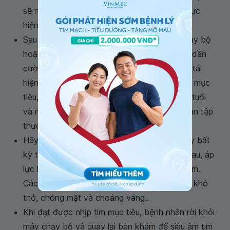
sẽ nằm nghiêng về bên trái. Kỹ thuật viên thực
hiện thu hình siêu âm tim.
Sau đó, bệnh nhân tập thể dục trên máy chạy bộ
hoặc xe đạp cố định, bắt đầu từ từ và tăng dần
cường độ. Tiếp tục tập thể dục cho đến khi tái
hiện các triệu chứng hoặc đạt được nhịp tim mục
tiêu, nhịp tim này thay đổi tùy thuộc vào độ tuổi
và mức độ thể chất của từng người. Thời gian tập
thực tế sẽ khoảng 10 đến 15 phút..
Hãy cho bác sĩ biết nếu bệnh nhân cảm thấy bất
kỳ triệu chứng bất thường nào, đặc biệt là đau, áp
lực hoặc khó chịu ở ngực, cánh tay hoặc hàm.
Các triệu chứng khác cần báo cáo bao gồm khó
thở, chóng mặt và choáng váng..
Khi đạt được nhịp tim mục tiêu, bệnh nhân rời khỏi
máy chạy bộ và quay lại bàn khám để siêu âm tim