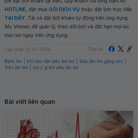
Để đặt lịch khám tại viện, Quý khách vui lòng bấm số
HOTLINE
, đặt mua
GÓI DỊCH VỤ
hoặc đặt lịch trực tiếp
TẠI ĐÂY
. Tải và đặt lịch khám tự động trên ứng dụng
My Vinmec để quản lý, theo dõi lịch và đặt hẹn mọi lúc
mọi nơi ngay trên ứng dụng.
Chia sẻ
Cập nhật: 22-07-2024
Bệnh tim
khi nào cần siêu âm tim
Siêu âm tim gắng sức
Siêu âm tim
lưu ý gì khi siêu âm tim
Bài viết liên quan