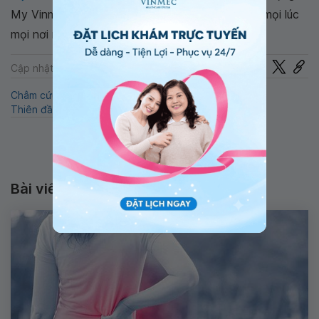
My Vinmec để quản lý, theo dõi lịch và đặt hẹn mọi lúc
mọi nơi ngay trên ứng dụng.
Chia sẻ
Cập nhật: 22-07-2024
Châm cứu
Huyệt huyền lư
Đau nửa đầu
Thiên đầu thống
Y học cổ truyền
Đau răng
Bài viết liên quan