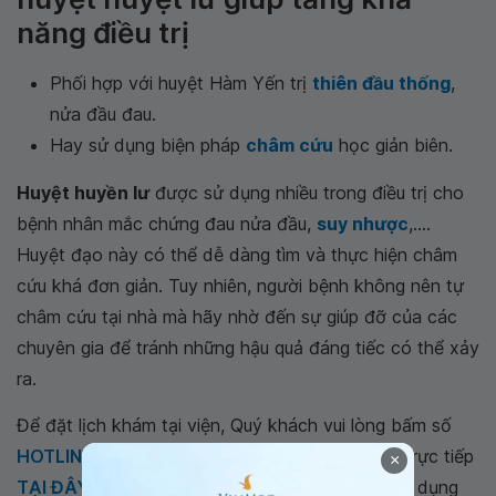
năng điều trị
Phối hợp với huyệt Hàm Yến trị
thiên đầu thống
,
nửa đầu đau.
Hay sử dụng biện pháp
châm cứu
học giản biên.
Huyệt huyền lư
được sử dụng nhiều trong điều trị cho
bệnh nhân mắc chứng đau nửa đầu,
suy nhược
,....
Huyệt đạo này có thể dễ dàng tìm và thực hiện châm
cứu khá đơn giản. Tuy nhiên, người bệnh không nên tự
châm cứu tại nhà mà hãy nhờ đến sự giúp đỡ của các
chuyên gia để tránh những hậu quả đáng tiếc có thể xảy
ra.
Để đặt lịch khám tại viện, Quý khách vui lòng bấm số
HOTLINE
, đặt mua
GÓI DỊCH VỤ
hoặc đặt lịch trực tiếp
×
TẠI ĐÂY
. Tải và đặt lịch khám tự động trên ứng dụng