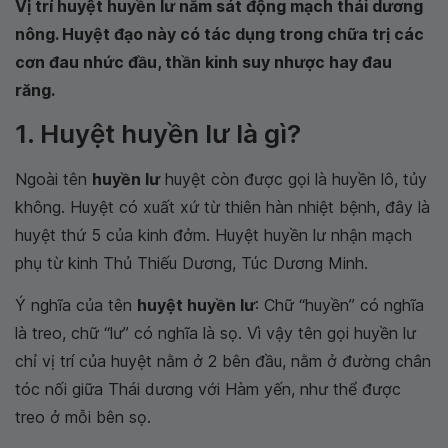
Vị trí huyệt huyền lư nằm sát động mạch thái dương
nông. Huyệt đạo này có tác dụng trong chữa trị các
cơn đau nhức đầu, thần kinh suy nhược hay đau
răng.
1. Huyệt huyền lư là gì?
Ngoài tên
huyền lư
huyệt còn được gọi là huyền lô, tủy
không. Huyệt có xuất xứ từ thiên hàn nhiệt bệnh, đây là
huyệt thứ 5 của kinh đởm. Huyệt huyền lư nhận mạch
phụ từ kinh Thủ Thiếu Dương, Túc Dương Minh.
Ý nghĩa của tên
huyệt huyền lư
: Chữ “huyền” có nghĩa
là treo, chữ “lư” có nghĩa là sọ. Vì vậy tên gọi huyền lư
chỉ vị trí của huyệt nằm ở 2 bên đầu, nằm ở đường chân
tóc nối giữa Thái dương với Hàm yến, như thể được
treo ở mỗi bên sọ.