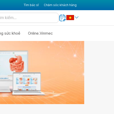
Tìm bác sĩ
Chăm sóc khách hàng
ng sức khoẻ
Online.Vinmec