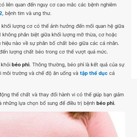
 có liên quan đến nguy cơ cao mắc các bệnh nghiêm
2
, bệnh tim và ung thư.
và khối lượng cơ có thể ảnh hưởng đến mối quan hệ giữa
I không phân biệt giữa khối lượng mỡ thừa, cơ hoặc
 hiệu nào về sự phân bố chất béo giữa các cá nhân.
 đến lượng chất béo trong cơ thể vượt quá mức.
 khỏi
béo phì
. Thông thường, béo phì là kết quả của sự
ới môi trường và chế độ ăn uống và
tập thể dục
cá
ộng thể chất và thay đổi hành vi có thể giúp bạn giảm
à những lựa chọn bổ sung để điều trị bệnh
béo phì
.