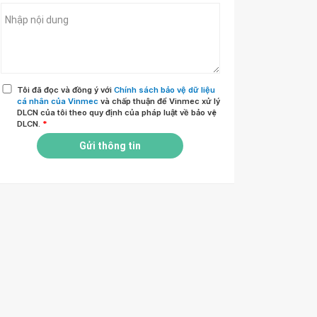
Tôi đã đọc và đồng ý với
Chính sách bảo vệ dữ liệu
cá nhân của Vinmec
và chấp thuận để Vinmec xử lý
DLCN của tôi theo quy định của pháp luật về bảo vệ
DLCN.
*
Gửi thông tin