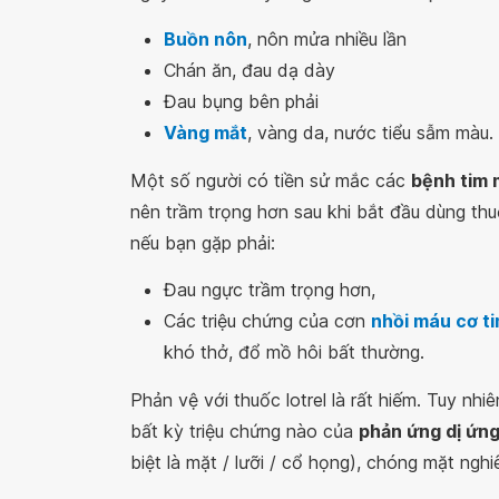
Buồn nôn
, nôn mửa nhiều lần
Chán ăn, đau dạ dày
Đau bụng bên phải
Vàng mắt
, vàng da, nước tiểu sẫm màu.
Một số người có tiền sử mắc các
bệnh tim
nên trầm trọng hơn sau khi bắt đầu dùng thu
nếu bạn gặp phải:
Đau ngực trầm trọng hơn,
Các triệu chứng của cơn
nhồi máu cơ t
khó thở, đổ mồ hôi bất thường.
Phản vệ với thuốc lotrel là rất hiếm. Tuy nhi
bất kỳ triệu chứng nào của
phản ứng dị ứn
biệt là mặt / lưỡi / cổ họng), chóng mặt nghi