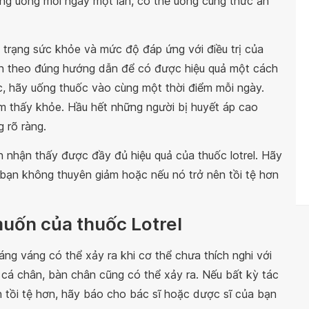
ng uống mỗi ngày một lần, có thể uống cùng thức ăn
h trạng sức khỏe và mức độ đáp ứng với điều trị của
n theo đúng hướng dẫn để có được hiệu quả một cách
c, hãy uống thuốc vào cùng một thời điểm mỗi ngày.
m thấy khỏe. Hầu hết những người bị huyết áp cao
 rõ ràng.
n nhận thấy được đầy đủ hiệu quả của thuốc lotrel. Hãy
 bạn không thuyên giảm hoặc nếu nó trở nên tồi tệ hơn
uốn của thuốc Lotrel
ng váng có thể xảy ra khi cơ thể chưa thích nghi với
cá chân, bàn chân cũng có thể xảy ra. Nếu bất kỳ tác
n tồi tệ hơn, hãy báo cho bác sĩ hoặc dược sĩ của bạn