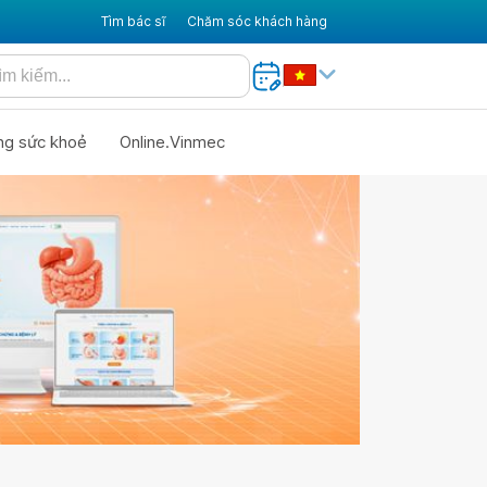
Tìm bác sĩ
Chăm sóc khách hàng
ng sức khoẻ
Online.Vinmec