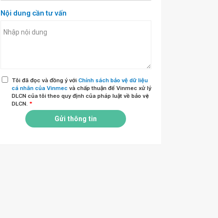
Nội dung cần tư vấn
Tôi đã đọc và đồng ý với
Chính sách bảo vệ dữ liệu
cá nhân của Vinmec
và chấp thuận để Vinmec xử lý
DLCN của tôi theo quy định của pháp luật về bảo vệ
DLCN.
*
Gửi thông tin