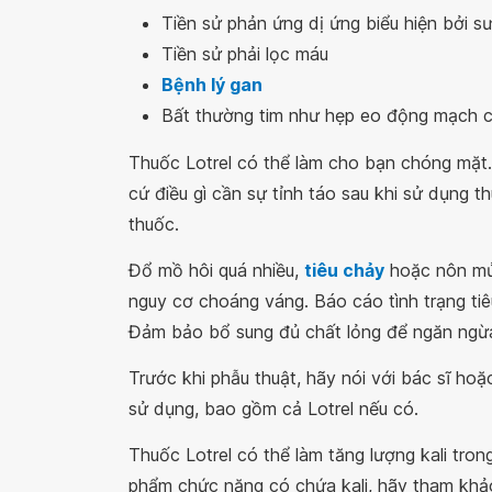
Tiền sử phản ứng dị ứng biểu hiện bởi s
Tiền sử phải lọc máu
Bệnh lý gan
Bất thường tim như hẹp eo động mạch c
Thuốc Lotrel có thể làm cho bạn chóng mặt.
cứ điều gì cần sự tỉnh táo sau khi sử dụng 
thuốc.
Đổ mồ hôi quá nhiều,
tiêu chảy
hoặc nôn mửa
nguy cơ choáng váng. Báo cáo tình trạng ti
Đảm bảo bổ sung đủ chất lỏng để ngăn ngừa
Trước khi phẫu thuật, hãy nói với bác sĩ ho
sử dụng, bao gồm cả Lotrel nếu có.
Thuốc Lotrel có thể làm tăng lượng kali tro
phẩm chức năng có chứa kali, hãy tham khảo 