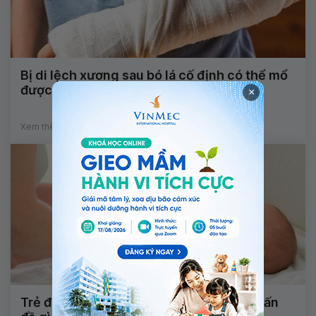
Bị di lệch xương sau bó lá cố định có thể mổ
được không?
×
Xem thêm
Trẻ đi ngoài phân lỏng kèm cặn sữa có vấn