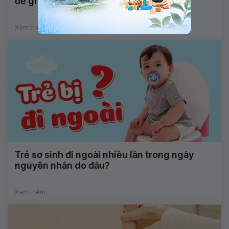
đề gì về đường ruột không?
Xem thêm
Trẻ sơ sinh đi ngoài nhiều lần trong ngày
nguyên nhân do đâu?
Xem thêm