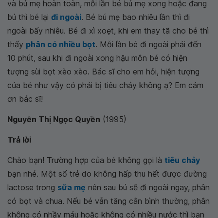
và bú mẹ hoàn toàn, mỗi lần bé bú mẹ xong hoặc đang
bú thì bé lại
đi ngoài
. Bé bú mẹ bao nhiêu lần thì đi
ngoài bấy nhiêu. Bé đi xì xoẹt, khi em thay tã cho bé thì
thấy
phân có nhiều bọt
. Mỗi lần bé đi ngoài phải đến
10 phút, sau khi đi ngoài xong hậu môn bé có hiện
tượng sùi bọt xèo xèo. Bác sĩ cho em hỏi, hiện tượng
của bé như vậy có phải bị tiêu chảy không ạ? Em cảm
ơn bác sĩ!
Nguyễn Thị Ngọc Quyền
(1995)
Trả lời
Chào bạn! Trường hợp của bé không gọi là
tiêu chảy
bạn nhé. Một số trẻ do không hấp thu hết được đường
lactose trong
sữa mẹ
nên sau bú sẽ đi ngoài ngay, phân
có bọt và chua. Nếu bé vẫn tăng cân bình thường, phân
không có nhầy máu hoặc không có nhiều nước thì bạn