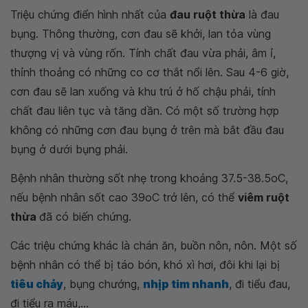
Triệu chứng điển hình nhất của
đau ruột thừa
là đau
bụng. Thông thường, cơn đau sẽ khởi, lan tỏa vùng
thượng vị và vùng rốn. Tính chất đau vừa phải, âm ỉ,
thỉnh thoảng có những co cơ thắt nổi lên. Sau 4-6 giờ,
cơn đau sẽ lan xuống và khu trú ở hố chậu phải, tính
chất đau liên tục và tăng dần. Có một số trường hợp
không có những cơn đau bụng ở trên mà bắt đầu đau
bụng ở dưới bụng phải.
Bệnh nhân thường sốt nhẹ trong khoảng 37.5-38.5oC,
nếu bệnh nhân sốt cao 39oC trở lên, có thể
viêm ruột
thừa
đã có biến chứng.
Các triệu chứng khác là chán ăn, buồn nôn, nôn. Một số
bệnh nhân có thể bị táo bón, khó xì hơi, đôi khi lại bị
tiêu chảy
, bụng chướng,
nhịp tim nhanh
, đi tiểu đau,
đi tiểu ra máu,...