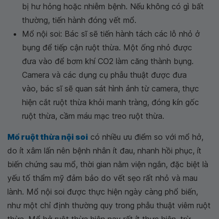
bị hư hỏng hoặc nhiễm bệnh. Nếu không có gì bất
thường, tiến hành đóng vết mổ.
Mổ nội soi: Bác sĩ sẽ tiến hành tách các lỗ nhỏ ở
bụng để tiếp cận ruột thừa. Một ống nhỏ được
đưa vào để bơm khí CO2 làm căng thành bụng.
Camera và các dụng cụ phẫu thuật được đưa
vào, bác sĩ sẽ quan sát hình ảnh từ camera, thực
hiện cắt ruột thừa khỏi manh tràng, đóng kín gốc
ruột thừa, cầm máu mạc treo ruột thừa.
Mổ ruột thừa nội soi
có nhiều ưu điểm so với mổ hở,
do ít xâm lấn nên bệnh nhân ít đau, nhanh hồi phục, ít
biến chứng sau mổ, thời gian nằm viện ngắn, đặc biệt là
yếu tố thẩm mỹ đảm bảo do vết sẹo rất nhỏ và mau
lành. Mổ nội soi được thực hiện ngày càng phổ biến,
như một chỉ định thường quy trong phẫu thuật viêm ruột