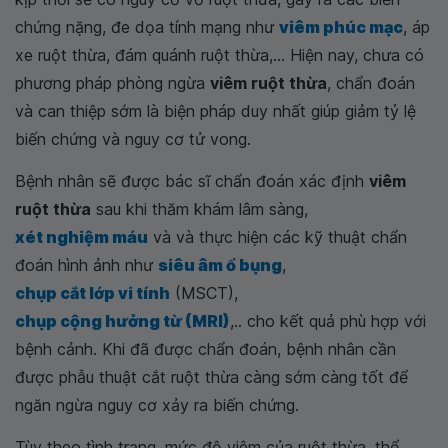
chứng nặng, đe dọa tính mạng như
viêm phúc mạc
, áp
xe ruột thừa, đám quánh ruột thừa,... Hiện nay, chưa có
phương pháp phòng ngừa
viêm ruột thừa
, chẩn đoán
và can thiệp sớm là biện pháp duy nhất giúp giảm tỷ lệ
biến chứng và nguy cơ tử vong.
Bệnh nhân sẽ được bác sĩ chẩn đoán xác định
viêm
ruột thừa
sau khi thăm khám lâm sàng,
xét nghiệm máu
và và thực hiện các kỹ thuật chẩn
đoán hình ảnh như
siêu âm ổ bụng
,
chụp cắt lớp vi tính
(MSCT),
chụp cộng hưởng từ (MRI)
,.. cho kết quả phù hợp với
bệnh cảnh. Khi đã được chẩn đoán, bệnh nhân cần
được phẫu thuật cắt ruột thừa càng sớm càng tốt để
ngăn ngừa nguy cơ xảy ra biến chứng.
Tùy theo tình trạng, mức độ viêm của ruột thừa, thể