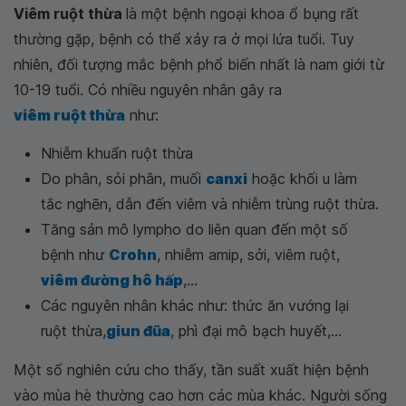
Viêm ruột thừa
là một bệnh ngoại khoa ổ bụng rất
thường gặp, bệnh có thể xảy ra ở mọi lứa tuổi. Tuy
nhiên, đối tượng mắc bệnh phổ biến nhất là nam giới từ
10-19 tuổi. Có nhiều nguyên nhân gây ra
viêm ruột thừa
như:
Nhiễm khuẩn ruột thừa
Do phân, sỏi phân, muối
canxi
hoặc khối u làm
tắc nghẽn, dẫn đến viêm và nhiễm trùng ruột thừa.
Tăng sản mô lympho do liên quan đến một số
bệnh như
Crohn
, nhiễm amip, sởi, viêm ruột,
viêm đường hô hấp
,...
Các nguyên nhân khác như: thức ăn vướng lại
ruột thừa,
giun đũa
, phì đại mô bạch huyết,...
Một số nghiên cứu cho thấy, tần suất xuất hiện bệnh
vào mùa hè thường cao hơn các mùa khác. Người sống