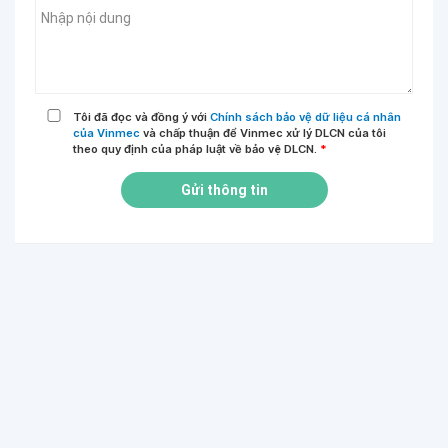
Tôi đã đọc và đồng ý với
Chính sách bảo vệ dữ liệu cá nhân
của Vinmec
và chấp thuận để Vinmec xử lý DLCN của tôi
theo quy định của pháp luật về bảo vệ DLCN.
*
Gửi thông tin