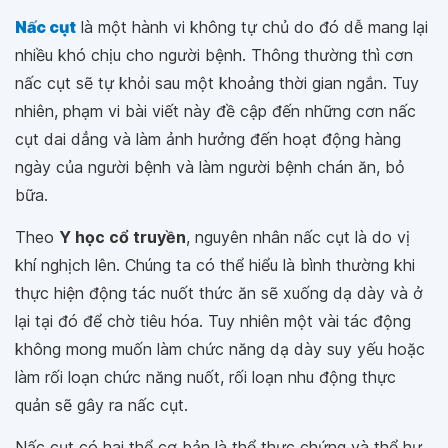
Nấc cụt
là một hành vi không tự chủ do đó dễ mang lại
nhiều khó chịu cho người bệnh. Thông thường thì cơn
nấc cụt sẽ tự khỏi sau một khoảng thời gian ngắn. Tuy
nhiên, phạm vi bài viết này đề cập đến những cơn nấc
cụt dai dẳng và làm ảnh hưởng đến hoạt động hàng
ngày của người bệnh và làm người bệnh chán ăn, bỏ
bữa.
Theo
Y học cổ truyền
, nguyên nhân nấc cụt là do vị
khí nghịch lên. Chúng ta có thể hiểu là bình thường khi
thực hiện động tác nuốt thức ăn sẽ xuống dạ dày và ở
lại tại đó để chờ tiêu hóa. Tuy nhiên một vài tác động
không mong muốn làm chức năng dạ dày suy yếu hoặc
làm rối loạn chức năng nuốt, rối loạn nhu động thực
quản sẽ gây ra nấc cụt.
Nấc cụt có hai thể cơ bản là thể thực chứng và thể hư