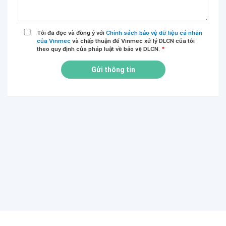
Tôi đã đọc và đồng ý với
Chính sách bảo vệ dữ liệu cá nhân
của Vinmec
và chấp thuận để Vinmec xử lý DLCN của tôi
theo quy định của pháp luật về bảo vệ DLCN.
*
Gửi thông tin