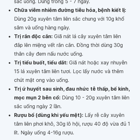
sắc uống. Dùng trong 5 - 7 ngày.
Chữa viêm nhiễm đường tiêu hóa, bệnh kiết lị:
Dùng 20g xuyên tâm liên sắc chung với 10g khổ
sâm và uống hàng ngày.
Trị rắn độc cắn:
Giã nát lá cây xuyên tâm liên
đắp lên miệng vết rắn cắn. Đồng thời dùng 30g
thân cây đem nấu nước uống.
Trị tiểu buốt, tiểu dắt:
Giã nát hoặc xay nhuyễn
15 lá xuyên tâm liên tươi. Lọc lấy nước và thêm
chút mật ong vào uống.
Trị ứ huyết sau sinh, đau nhức tê thấp, bế kinh,
mọc mụn 2 bên cổ:
Dùng 10 - 20g xuyên tâm liên
sắc uống ngày 2 lần.
Rượu bổ (dùng khi yếu mệt):
Lấy rễ cây xuyên
tâm liên phơi khô, 30g lô hội, rượu 40 độ vừa đủ 1
lít. Ngày uống 4-16g rượu.