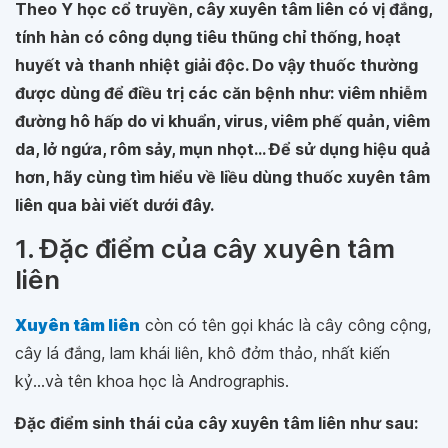
Theo Y học cổ truyền, cây xuyên tâm liên có vị đắng,
tính hàn có công dụng tiêu thũng chỉ thống, hoạt
huyết và thanh nhiệt giải độc. Do vậy thuốc thường
được dùng để điều trị các căn bệnh như: viêm nhiễm
đường hô hấp do vi khuẩn, virus, viêm phế quản, viêm
da, lở ngứa, rôm sảy, mụn nhọt... Để sử dụng hiệu quả
hơn, hãy cùng tìm hiểu về liều dùng thuốc xuyên tâm
liên qua bài viết dưới đây.
1. Đặc điểm của cây xuyên tâm
liên
Xuyên tâm liên
còn có tên gọi khác là cây công cộng,
cây lá đắng, lam khái liên, khô đởm thảo, nhất kiến
kỷ...và tên khoa học là Andrographis.
Đặc điểm sinh thái của cây xuyên tâm liên như sau: