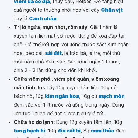
viêm da cơ địa
, thủy đậu, Herpes. Để tăng hiệu
quả người ta thường phối hợp với cây
Chân vịt
hay lá
Canh châu
.
Trị lở ngứa, mụn nhọt, rôm sảy
: Giã 1 nắm lá
xuyên tâm liên nát với rượu, dùng để xoa đắp tại
chỗ. Có thể kết hợp với uống thuốc sắc: Kim ngân
hoa, bèo cái,
sài đất
, lá trắc bá, lá tre, mỗi thứ
một nắm nhỏ đem sắc đặc uống ngày 1 tháng,
chia 2 - 3 lần dùng cho đến khi khỏi.
Chữa viêm phổi, viêm phế quản, viêm xoang
mãn tính, ho:
Lấy 15g xuyên tâm liên, 10g củ
bách hộ, 10g
kim ngân hoa
, 10g củ
mạch môn
đem sắc với 1 lít nước và uống trong ngày. Dùng
liên tục 1 tuần để đạt được hiệu quả tốt.
Chữa ho do lạnh:
Dùng 12g xuyên tâm liên, 10g
tang bạch bì
, 10g
địa cốt bì
, 8g
cam thảo
đem