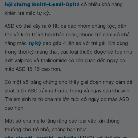
hội chứng Smith-Lemli-Opitz
có nhiều khả năng
khiến trẻ mắc tự kỷ.
ASD có thể xảy ra ở tất cả các nhóm chủng tộc, dân
tộc và kinh tế xã hội khác nhau, nhưng trẻ nam có khả
năng mắc
tự kỷ
cao gấp 4 lần so với trẻ gái. Khi dùng
trong thời kỳ mang thai, các loại thuốc được kê toa như
axit valproic và thalidomide có liên quan đến nguy cơ
mắc ASD 15-16 cao hơn.
Có một số bằng chứng cho thấy giai đoạn nhạy cảm dễ
phát triển ASD xảy ra trước, trong và ngay sau khi sinh.
Trẻ em sinh ra từ cha mẹ lớn tuổi có nguy cơ mắc ASD
cao hơn.
Một số cha mẹ lo lắng rằng các loại vắc-xin thông
thường cho trẻ nhỏ, chẳng hạn như
vắc-xin sởi - quai bị - rubella
(MMR), có thể gây ra