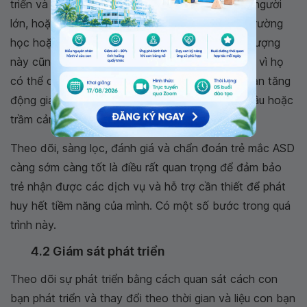
triển và duy trì tình bạn, giao tiếp với bạn bè và người
lớn, hoặc hiểu những hành vi được mong đợi ở trường
học hoặc trong công việc. Ngoài ra, những đối tượng
này cũng cần chăm sóc sức khỏe thường xuyên vì họ
có thể có kèm theo các bệnh lý khác như rối loạn tăng
động giảm chú ý, rối loạn ám ảnh cưỡng chế, lo âu hoặc
trầm cảm hoặc rối loạn hành vi.
Theo dõi, sàng lọc, đánh giá và chẩn đoán trẻ mắc ASD
càng sớm càng tốt là điều rất quan trọng để đảm bảo
trẻ nhận được các dịch vụ và hỗ trợ cần thiết để phát
huy hết tiềm năng của mình. Có một số bước trong quá
trình này.
4.2 Giám sát phát triển
Theo dõi sự phát triển bằng cách quan sát cách con
bạn phát triển và thay đổi theo thời gian và liệu con bạn