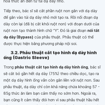
hóa thức ăn đến từ túi dạ dày nhỏ.
Tiếp theo, bác sĩ sẽ cắt phần ruột non gắn với dạ dày
để gắn vào túi dạ dày nhỏ mới tạo ra. Rồi nối đoạn dạ
dày còn lại (đã bị cắt khỏi ruột non) với đoạn dưới của
ruột non tạo thành hình chữ “Y”. Đó là giai đoạn
nối tắt
dạ dày (Bypass)
của phẫu thuật. Phẫu thuật có thể
được thực hiện bằng phương pháp nội soi.
3.2. Phẫu thuật cắt tạo hình dạ dày hình
ống (Gastric Sleeve)
Trong
phẫu thuật cắt tạo hình dạ dày hình ống
, bác sĩ
sẽ cắt bỏ gần hết dạ dày (75%) theo chiều dọc, tạo ra
một dạ dày hình ống vẫn còn gắn liền với ruột non. Sau
phẫu thuật, dạ dày chỉ còn khả năng chứa khoảng 57 -
85g thức ăn làm bạn cảm thấy no sớm hơn. Ngoài ra,
bạn cũng ít cảm thấy đói hơn vì sau phẫu thuật hầu hết