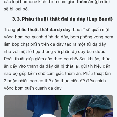
các loại hormone kích thích cảm giác
thèm ăn
(ghrelin)
sẽ bị loại bỏ.
3.3. Phẫu thuật thắt đai dạ dày (Lap Band)
Trong
phẫu thuật thắt đai dạ dày
, bác sĩ sẽ quấn một
vòng bơm hơi quanh đỉnh dạ dày, bơm phồng vòng bơm
làm bóp chặt phần trên dạ dày tạo ra một túi dạ dày
nhỏ với một lỗ hẹp thông với phần dạ dày bên dưới.
Phẫu thuật giúp giảm cân theo cơ chế: Sau khi ăn, thức
ăn đẩy vào thành dạ dày đã bị thắt lại, gửi tín hiệu đến
não bộ giúp kiềm chế cảm giác thèm ăn. Phẫu thuật lần
2 hoặc nhiều hơn có thể cần thực hiện để điều chỉnh
vòng bơm quấn quanh dạ dày.