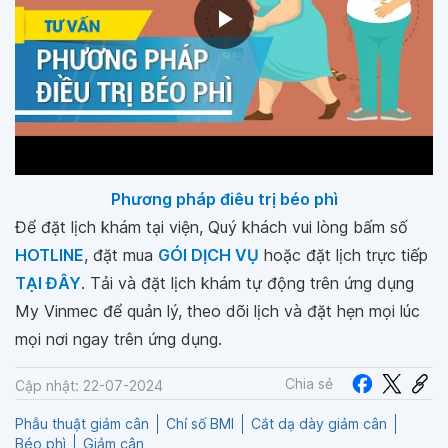
Phương pháp điêu trị béo phì
Để đặt lịch khám tại viện, Quý khách vui lòng bấm số
HOTLINE
, đặt mua
GÓI DỊCH VỤ
hoặc đặt lịch trực tiếp
TẠI ĐÂY
. Tải và đặt lịch khám tự động trên ứng dụng
My Vinmec để quản lý, theo dõi lịch và đặt hẹn mọi lúc
mọi nơi ngay trên ứng dụng.
Chia sẻ
Cập nhật: 22-07-2024
Phẫu thuật giảm cân
Chỉ số BMI
Cắt dạ dày giảm cân
Béo phì
Giảm cân