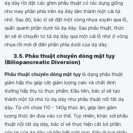
dạ dày rồi đặt các ghim phẫu thuật có tác dụng giống
như may phần phía trên dạ dày làm thành một cái túi
nhỏ. Sau đó, bác sĩ sẽ đặt một vòng nhựa xuyên qua lỗ,
quấn quanh phần dưới túi dạ dày. Sau phẫu thuật, thức
ăn sẽ di chuyển từ túi dạ dày qua một cái lỗ nhỏ ở vòng
nhựa rồi mới đi đến phần phía dưới của dạ dày.
3.5. Phẫu thuật chuyển dòng mật tụy
(Biliopancreatic Diversion)
Phẫu thuật chuyển dòng mật tụy
là dạng phẫu thuật
giảm hấp thu giúp cắt giảm lượng calo và chất dinh
dưỡng hấp thụ từ thực phẩm. Đầu tiên, bác sĩ sẽ tạo
thành một túi nhỏ từ dạ dày như phẫu thuật nối tắt dạ
dày. Túi chỉ chứa 110 - 140g thức ăn, giúp làm giảm
lượng thức ăn đưa vào cơ thể. Tuy nhiên, khác với phẫu
thuật nối tắt dạ dày, bác sĩ sẽ thực hiện cắt bỏ phần
còn lại của dạ dày và hầu hết ruột non. Đây là loại phẫu