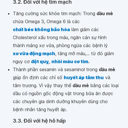
3.2. Đối với hệ tim mạch
Tăng cường sức khỏe tim mạch: Trong
dầu mè
chứa Omega 3, Omega 6 là các
chất béo không bão hòa
làm giảm các
Cholesterol xấu trong máu, ngăn cản sự hình
thành mảng xơ vữa, phòng ngừa các bệnh lý
xơ vữa động mạch
, tăng mỡ máu,... từ đó giảm
nguy cơ
đột quỵ
,
nhồi máu cơ tim
.
Thành phần sesamin và sesaminol trong
dầu mè
giúp ổn định các chỉ số
huyết áp tâm thu
và
tâm trương. Vì vậy thay thế
dầu mè
bằng các loại
dầu có nguồn gốc động vật trong bữa ăn được
các chuyên gia dinh dưỡng khuyên dùng cho
bệnh nhân tăng huyết áp.
3.3. Đối với hệ hô hấp