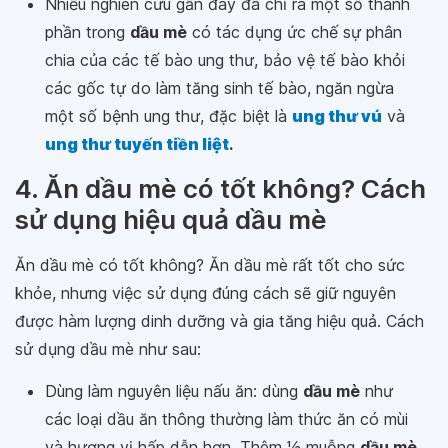
Nhiều nghiên cứu gần đây đã chỉ ra một số thành
phần trong
dầu mè
có tác dụng ức chế sự phân
chia của các tế bào ung thư, bảo vệ tế bào khỏi
các gốc tự do làm tăng sinh tế bào, ngăn ngừa
một số bệnh ung thư, đặc biệt là
ung thư vú
và
ung thư tuyến tiền liệt
.
4. Ăn dầu mè có tốt không? Cách
sử dụng hiệu quả dầu mè
Ăn dầu mè có tốt không? Ăn dầu mè rất tốt cho sức
khỏe, nhưng việc sử dụng đúng cách sẽ giữ nguyên
được hàm lượng dinh dưỡng và gia tăng hiệu quả. Cách
sử dụng dầu mè như sau:
Dùng làm nguyên liệu nấu ăn: dùng
dầu mè
như
các loại dầu ăn thông thường làm thức ăn có mùi
và hương vị hấp dẫn hơn. Thêm 1⁄2 muỗng
dầu mè