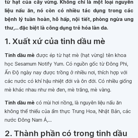
từ hạt của cây vừng. Không chỉ là một loại nguyên
liệu nấu ăn, nó còn có nhiều tác dụng trong các
bệnh lý tuần hoàn, hô hấp, nội tiết, phòng ngừa ung
thư,... đặc biệt là công dụng trẻ hóa làn da.
1. Xuất xứ của tinh dầu mè
Tinh dầu mè
được ép từ hạt mè (hạt vừng) tên khoa
học Sesamum Notify Yum. Có nguồn gốc từ Đông Phi,
Ấn Độ ngày nay được trồng ở nhiều nơi, thích hợp với
các nước có khí hậu nhiệt đới và ôn đới. Có nhiều giống
mè khác nhau như mè đen, mè trắng, mè vàng.
Tinh dầu mè
có mùi hơi nồng, là nguyên liệu nấu ăn
không thể thiếu của ẩm thực Trung Hoa, Nhật Bản, các
nước Đông Nam Á,...
2. Thành phần có trong tinh dầu