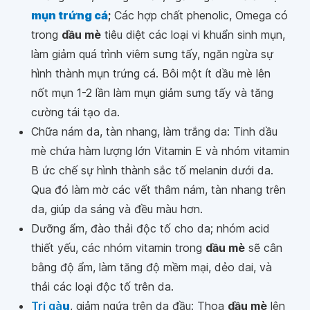
mụn trứng cá
;
Các hợp chất phenolic, Omega có
trong
dầu mè
tiêu diệt các loại vi khuẩn sinh mụn,
làm giảm quá trình viêm sưng tấy, ngăn ngừa sự
hình thành mụn trứng cá. Bôi một ít dầu mè lên
nốt mụn 1-2 lần làm mụn giảm sưng tấy và tăng
cường tái tạo da.
Chữa nám da, tàn nhang, làm trắng da: Tinh dầu
mè chứa hàm lượng lớn Vitamin E và nhóm vitamin
B ức chế sự hình thành sắc tố melanin dưới da.
Qua đó làm mờ các vết thâm nám, tàn nhang trên
da, giúp da sáng và đều màu hơn.
Dưỡng ẩm, đào thải độc tố cho da; nhóm acid
thiết yếu, các nhóm vitamin trong
dầu mè
sẽ cân
bằng độ ẩm, làm tăng độ mềm mại, dẻo dai, và
thải các loại độc tố trên da.
Trị gà
u
, giảm ngứa trên da đầu: Thoa
dầu mè
lên