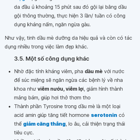
da đầu ủ khoảng 15 phút sau đó gội lại bằng dầu
gội thông thường, thực hiện 3 lần/ tuần có công
dụng kháng nấm, ngăn ngừa gàu.
Như vậy, tinh dầu mè dưỡng da hiệu quả và còn có tác
dụng nhiều trong việc làm đẹp khác.
3.5. Một số công dụng khác
Nhờ đặc tính kháng viêm, pha
dầu mè
với nước
để súc miệng sẽ ngăn ngừa các bệnh lý về nha
khoa như
viêm nướu, viêm lợ
i, giảm hình thành
mảng bám, giúp hơi thở thơm tho
Thành phần Tyrosine trong dầu mè là một loại
acid amin giúp tăng tiết hormone
serotonin
có
thể
giảm căng thẳng
, lo âu, cải thiện trạng thái
tiêu cực.