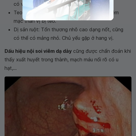
có vết lồi nổi gồ cao.
Teo niêm mạc: Vùng niêm mạc mỏng, nếp niêm
mạc thân vị bị teo.
Dị sản ruột: Tổn thương nhô cao dạng nốt, cũng
có thể có mảng nhỏ. Chủ yếu gặp ở hang vị.
Dấu hiệu nội soi viêm dạ dày
cũng được chẩn đoán khi
thấy xuất huyết trong thành, mạch máu nổi rõ có u
hạt,...