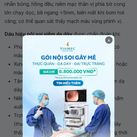
nhẵn bóng, hồng đều; niêm mạc thân vị phía bờ cong
lớn chạy dọc, bề ngang <5mm, biến mất khi bơm hơi
căng; có thể quan sát thấy mạch máu vùng phình vị.
Dấu hiệu nội soi viêm dạ dày
được chẩn đoán khi:
×
Phù nề: Niêm mạc dạ dày dày lên, hơi nhạt, có
màu trắng, có thể kèm theo xuất tiết.
Xung huyết: Vùng niêm mạc có máu màu đen hoặc
màu đỏ.
Tăng xuất tiết: Tình trạng này hay gặp ở viêm dạ
dày cấp; có nhiều dịch nhầy.
Niêm mạc bở: Niêm mạc bở; xuất hiện các chấm
xuất huyết khi va chạm nhẹ.
Trợt phẳng và lồi: Có lớp trợt ở lớp niêm mạc
(thường ở hang vị hoặc thân vị); nội soi dạ dày
thấy đáy có giả mạc, bờ có xung huyết; đồng thời