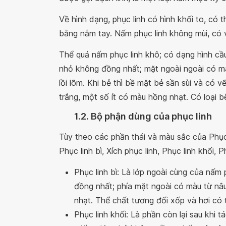
Về hình dạng, phục linh có hình khối to, có 
bằng nắm tay. Nấm phục linh không mùi, có v
Thể quả nấm phục linh khô; có dạng hình cầu,
nhỏ không đồng nhất; mặt ngoài ngoài có mà
lồi lõm. Khi bẻ thì bề mặt bẻ sần sùi và có 
trắng, một số ít có màu hồng nhạt. Có loại 
1.2. Bộ phận dùng của phục linh
Tùy theo các phần thái và màu sắc của Phục
Phục linh bì, Xích phục linh, Phục linh khối, P
Phục linh bì: Là lớp ngoài cùng của nấm 
đồng nhất; phía mặt ngoài có màu từ nâ
nhạt. Thể chất tương đối xốp và hơi có t
Phục linh khối: Là phần còn lại sau khi 