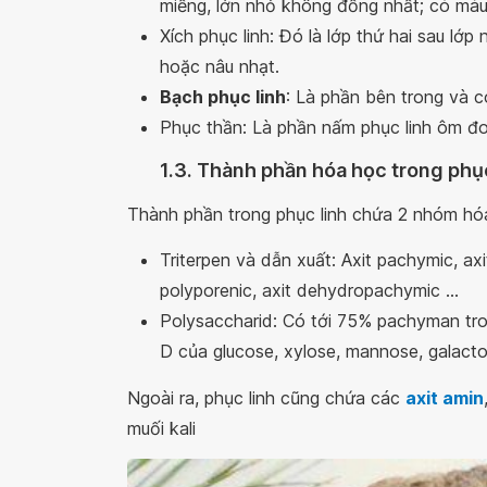
miếng, lớn nhỏ không đồng nhất; có màu
Xích phục linh: Đó là lớp thứ hai sau lớp
hoặc nâu nhạt.
Bạch phục linh
: Là phần bên trong và c
Phục thần: Là phần nấm phục linh ôm đo
1.3. Thành phần hóa học trong phục
Thành phần trong phục linh chứa 2 nhóm hóa 
Triterpen và dẫn xuất: Axit pachymic, axit 
polyporenic, axit dehydropachymic ...
Polysaccharid: Có tới 75% pachyman tr
D của glucose, xylose, mannose, galact
Ngoài ra, phục linh cũng chứa các
axit amin
muối kali