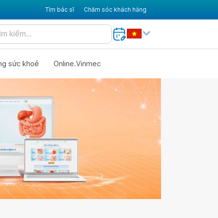
Tìm bác sĩ
Chăm sóc khách hàng
ng sức khoẻ
Online.Vinmec