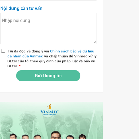
Nội dung cần tư vấn
Tôi đã đọc và đồng ý với
Chính sách bảo vệ dữ liệu
cá nhân của Vinmec
và chấp thuận để Vinmec xử lý
DLCN của tôi theo quy định của pháp luật về bảo vệ
DLCN.
*
Gửi thông tin