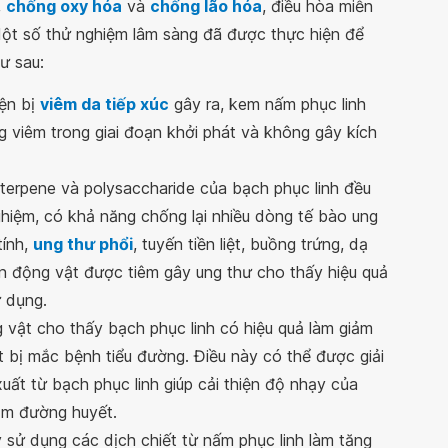
,
chống oxy hóa
và
chống lão hóa
, điều hòa miễn
. Một số thử nghiệm lâm sàng đã được thực hiện để
ư sau:
yện bị
viêm da tiếp xúc
gây ra, kem nấm phục linh
ng viêm trong giai đoạn khởi phát và không gây kích
riterpene và polysaccharide của bạch phục linh đều
hiệm, có khả năng chống lại nhiều dòng tế bào ung
tính,
ung thư phổi
, tuyến tiền liệt, buồng trứng, dạ
ên động vật được tiêm gây ung thư cho thấy hiệu quả
ử dụng.
 vật cho thấy bạch phục linh có hiệu quả làm giảm
bị mắc bệnh tiểu đường. Điều này có thể được giải
xuất từ bạch phục linh giúp cải thiện độ nhạy của
iảm đường huyết.
sử dụng các dịch chiết từ ​​nấm phục linh làm tăng