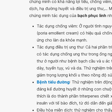
chứng minh có khả năng lợi tiểu, chống viêm
dịch, hạ đường huyết và điều trị ung thư,..
chứng minh tác dụng của
bạch phục linh
nh
Tác dụng chống viêm: Ở người tình ngu
(poria emollient cream) có hiệu quả chố
ứng cho làn da khỏe mạnh.
Tác dụng điều trị ung thư: Cả hai phần t
có tác dụng chống ung thư trong ống ng
thư ở người như bệnh bạch cầu và u ác 
dày, tuyến tụy, vú và da. Thử nghiệm tr
giảm trọng lượng khối u theo nồng độ s
Bệnh tiểu đường
: Thử nghiệm trên động
đáng kể đường huyết ở những con chuột 
thích là do thành phần triterpenes chiết 
insulin với tế bào đích, từ đó dẫn đến g
Điều hòa miễn dịch: thử nghiệm cho thấy 