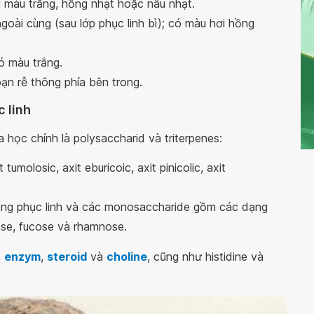
 màu trắng, hồng nhạt hoặc nâu nhạt.
 ngoài cùng (sau lớp phục linh bì); có màu hơi hồng
ó màu trắng.
ạn rễ thông phía bên trong.
 linh
học chính là polysaccharid và triterpenes:
tumolosic, axit eburicoic, axit pinicolic, axit
ong phục linh và các monosaccharide gồm các dạng
ose, fucose và rhamnose.
,
enzym
,
steroid
và
choline
, cũng như histidine và