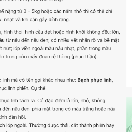
thể nặng từ 3 - 5kg hoặc các nấm nhỏ thì có thể chỉ
ị nhạt và khi cắn gây dính răng.
 hình thoi, hình cầu dẹt hoặc hình khối không đều; lớn,
u từ nâu đến nâu đen; có nhiều vết nhăn rõ và bề mặt
vết nứt; lớp viền ngoài màu nâu nhạt, phần trong màu
bên trong còn mấy đoạn rễ thòng (phục thần).
 linh mà có tên gọi khác nhau như:
Bạch phục linh
,
hục linh phiến. Cụ thể:
phục linh tách ra. Có đặc điểm là lớn, nhỏ, không
u đến nâu đen, phía mặt trong có màu trắng hoặc nâu
ính đàn hồi.
tách lớp ngoài. Thường được thái, cắt thành phiến hay