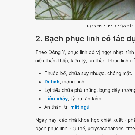
Bạch phục linh là phần bên
2. Bạch phục linh có tác d
Theo Đông Y, phục linh có vị ngọt nhạt, tính 
niệu thẩm thấp, kiện tỳ, an thần. Phục linh 
Thuốc bổ, chữa suy nhược, chóng mặt.
Di tinh
, mộng tinh.
Lợi tiểu chữa phù thũng, bụng đầy trướn
Tiêu chảy
, tỳ hư, ăn kém.
An thần, trị
mất ngủ
.
Ngày nay, các nhà khoa học chiết xuất - phâ
bạch phục linh. Cụ thể, polysaccharides, tri