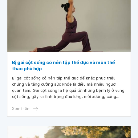
Bị gai cột sống có nên tập thể dục và môn thể
thao phù hợp
Bị gai cột sống có nên tập thể dục để khắc phục triệu
chứng và tăng cường sức khỏe là điều mà nhiều người
quan tâm. Gai cột sống là hệ quả từ những bệnh lý ở vùng
cột sống, gây ra tình trạng đau lưng, mỏi xương, cứng
khớp, … khiến cho việc đi lại và sinh hoạt hàng ngày gặp
khó khăn nên không ít người e ngại việc tập thể dục.
Xem thêm