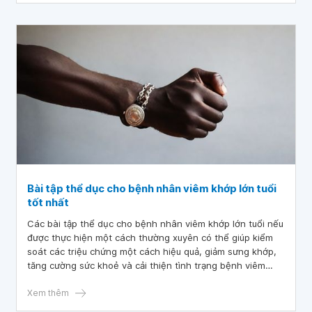
Bài tập thể dục cho bệnh nhân viêm khớp lớn tuổi
tốt nhất
Các bài tập thể dục cho bệnh nhân viêm khớp lớn tuổi nếu
được thực hiện một cách thường xuyên có thể giúp kiểm
soát các triệu chứng một cách hiệu quả, giảm sưng khớp,
tăng cường sức khoẻ và cải thiện tình trạng bệnh viêm
khớp. Cùng tìm hiểu những bài tập thể dục qua bài viết
dưới đây để hỗ trợ sức khoẻ tốt hơn nhé!
Xem thêm