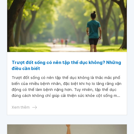
Trượt đốt sống có nên tập thể dục không? Những
điều cần biết
Trượt đốt sống có nên tập thể dục không là thắc mắc phổ
biến của nhiều bệnh nhân, đặc biệt khi họ lo lắng rằng vận
động có thể làm bệnh nặng hơn. Tuy nhiên, tập thể dục
đúng cách không chỉ giúp cải thiện sức khỏe cột sống mà
còn hỗ trợ giảm đau hiệu quả. Điều quan trọng là người
bệnh cần tập luyện theo hướng dẫn của bác sĩ chuyên
Xem thêm
khoa, chọn bài tập phù hợp để tránh gây áp lực thêm lên
cột sống và hỗ trợ quá trình hồi phục tốt hơn.