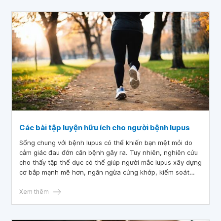
Các bài tập luyện hữu ích cho người bệnh lupus
Sống chung với bệnh lupus có thể khiến bạn mệt mỏi do
cảm giác đau đớn căn bệnh gây ra. Tuy nhiên, nghiên cứu
cho thấy tập thể dục có thể giúp người mắc lupus xây dựng
cơ bắp mạnh mẽ hơn, ngăn ngừa cứng khớp, kiểm soát
mệt mỏi và tránh tăng cân. Người bệnh lupus cũng nên
tham khảo ý kiến bác sĩ trước, vì một số động tác có thể
Xem thêm
gây hại khi bạn bị sưng khớp hoặc đau cơ.