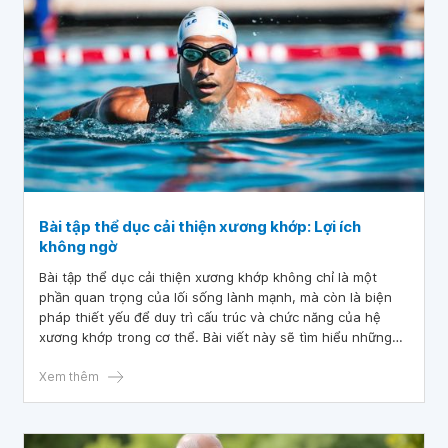
Bài tập thể dục cải thiện xương khớp: Lợi ích
không ngờ
Bài tập thể dục cải thiện xương khớp không chỉ là một
phần quan trọng của lối sống lành mạnh, mà còn là biện
pháp thiết yếu để duy trì cấu trúc và chức năng của hệ
xương khớp trong cơ thể. Bài viết này sẽ tìm hiểu những
lợi ích và tầm quan trọng của việc duy trì một chế độ tập
luyện ổn định.
Xem thêm