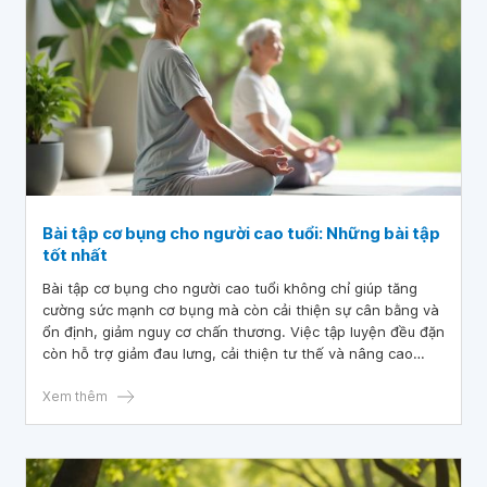
Bài tập cơ bụng cho người cao tuổi: Những bài tập
tốt nhất
Bài tập cơ bụng cho người cao tuổi không chỉ giúp tăng
cường sức mạnh cơ bụng mà còn cải thiện sự cân bằng và
ổn định, giảm nguy cơ chấn thương. Việc tập luyện đều đặn
còn hỗ trợ giảm đau lưng, cải thiện tư thế và nâng cao
chất lượng cuộc sống. Bài viết này sẽ gợi ý những bài tập
cơ bụng tốt nhất dành cho người cao tuổi, vừa an toàn, dễ
Xem thêm
thực hiện, vừa mang lại hiệu quả tối ưu.