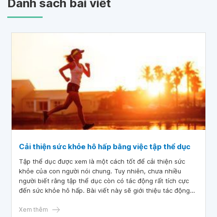
Danh sách bài viết
Cải thiện sức khỏe hô hấp bằng việc tập thể dục
Tập thể dục được xem là một cách tốt để cải thiện sức
khỏe của con người nói chung. Tuy nhiên, chưa nhiều
người biết rằng tập thể dục còn có tác động rất tích cực
đến sức khỏe hô hấp. Bài viết này sẽ giới thiệu tác động
của tập thể dục đến sức khỏe hô hấp và cách tập luyện để
tối đa hóa lợi ích này. Cải thiện sức khỏe hô hấp bằng việc
Xem thêm