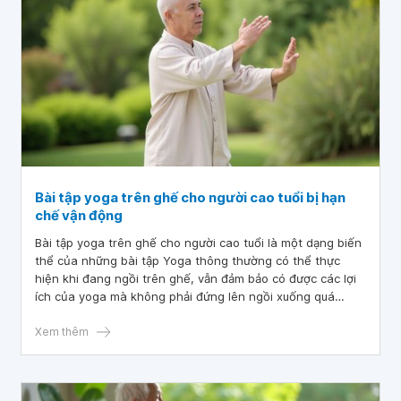
Bài tập yoga trên ghế cho người cao tuổi bị hạn
chế vận động
Bài tập yoga trên ghế cho người cao tuổi là một dạng biến
thể của những bài tập Yoga thông thường có thể thực
hiện khi đang ngồi trên ghế, vẫn đảm bảo có được các lợi
ích của yoga mà không phải đứng lên ngồi xuống quá
nhiều. Tuy vậy cần đảm bảo ghế ngồi chắc chắn, không
trơn trượt và tạo cảm giác thoải mái khi tập.
Xem thêm