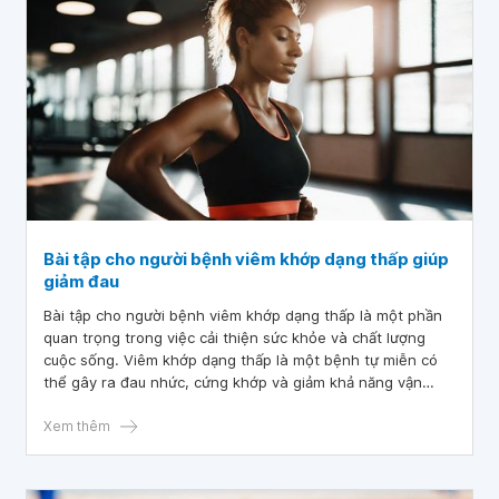
Bài tập cho người bệnh viêm khớp dạng thấp giúp
giảm đau
Bài tập cho người bệnh viêm khớp dạng thấp là một phần
quan trọng trong việc cải thiện sức khỏe và chất lượng
cuộc sống. Viêm khớp dạng thấp là một bệnh tự miễn có
thể gây ra đau nhức, cứng khớp và giảm khả năng vận
động. Tuy nhiên, thực hiện các bài tập phù hợp có thể giúp
tăng cường sức mạnh cùng độ linh hoạt cho các khớp,
Xem thêm
đồng thời giảm viêm và đau đớn.