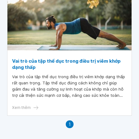
Vai trò của tập thể dục trong điều trị viêm khớp
dạng thấp
Vai trò của tập thể dục trong điều trị viêm khớp dạng thấp
rất quan trọng. Tập thể dục đúng cách không chỉ giúp
giảm đau và tăng cường sự linh hoạt của khớp mà còn hỗ
trợ cải thiện sức mạnh cơ bắp, nâng cao sức khỏe toàn
diện một cách hiệu quả. Hãy cùng tìm hiểu sâu hơn về vấn
đề này thông qua bài viết dưới đây.
Xem thêm
1