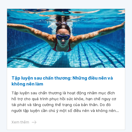
Tập luyện sau chấn thương: Những điều nên và
không nên làm
Tập luyện sau chấn thương là hoạt động nhằm mục đích
hỗ trợ cho quá trình phục hồi sức khỏe, hạn chế nguy cơ
tái phát và tăng cường thể trạng của bản thân. Do đó
người tập luyện cần chú ý một số điều nên và không nên
thực hiện để đảm bảo hồi phục hiệu quả. Bên cạnh đó,
người bệnh cũng cần đảm bảo thực hiện đúng cách và có
Xem thêm
chế độ nghỉ ngơi hợp lý để tối ưu hóa quá trình.