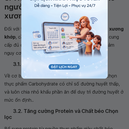
người tiểu đường mắc bệnh
xương khớp
Đối với trường hợp
người tiểu đường mắc bệnh xương
khớp
, cần có một chế độ ăn uống vừa đảm bảo cung
cấp đủ dinh dưỡng, kiểm soát đường huyết và giảm
nguy cơ biến chứng của cả hai bệnh.
3.1. Kiểm soát Carbohydrate
Về cơ bản không có gì khác biệt trong việc lựa chọn
thực phẩm Carbohydrate có chỉ số đường huyết thấp,
và luôn chia nhỏ khẩu phần ăn để duy trì đường huyết ở
mức ổn định..
3.2. Tăng cường Protein và Chất béo Chọn
lọc
Bổ sung protein từ nguồn thực phẩm giàu chất béo